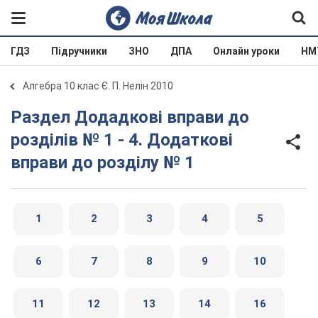
ГДЗ
Підручники
ЗНО
ДПА
Онлайн уроки
НМ
Алгебра 10 клас Є. П. Нелін 2010
Раздел Додадкові вправи до
розділів № 1 - 4. Додаткові
вправи до розділу № 1
1
2
3
4
5
6
7
8
9
10
11
12
13
14
16