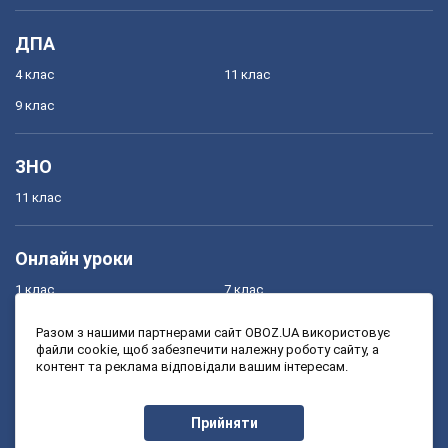
ДПА
4 клас
11 клас
9 клас
ЗНО
11 клас
Онлайн уроки
1 клас
7 клас
2 клас
8 клас
Разом з нашими партнерами сайт OBOZ.UA використовує
файли cookie, щоб забезпечити належну роботу сайту, а
3 клас
9 клас
контент та реклама відповідали вашим інтересам.
4 клас
10 клас
5 клас
11 клас
Прийняти
6 клас