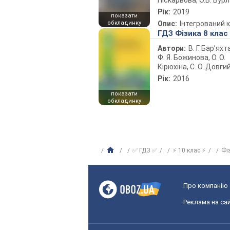
Піскарьова, О.В. Бур
Рік:
2019
показати
обкладинку
Опис:
Інтегрований 
ГДЗ Фізика 8 клас
Автори:
В. Г. Бар’яхт
Ф. Я. Божинова, О. О.
Кірюхіна, С. О. Довги
Рік:
2016
показати
обкладинку
✅ ГДЗ ✅
⚡ 10 клас ⚡
Фі
Про компанію
Реклама на сай