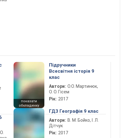
с
Підручники
Всесвітня історія 9
клас
Автори:
О.О. Мартинюк,
т
О. О. Гісем
Рік:
2017
показати
обкладинку
ГДЗ Географія 9 клас
6
Автори:
В. М. Бойко, І. Л.
Дітчук
 О.
Рік:
2017