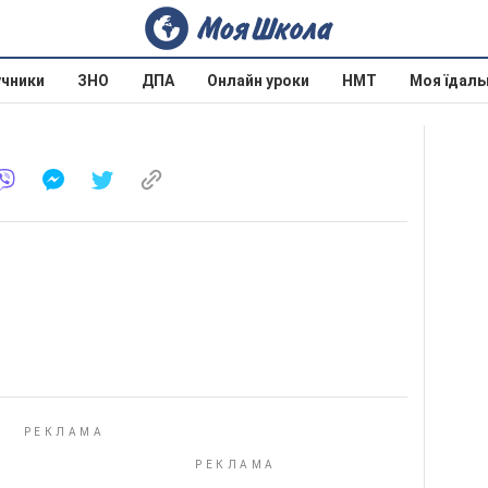
учники
ЗНО
ДПА
Онлайн уроки
НМТ
Моя їдаль