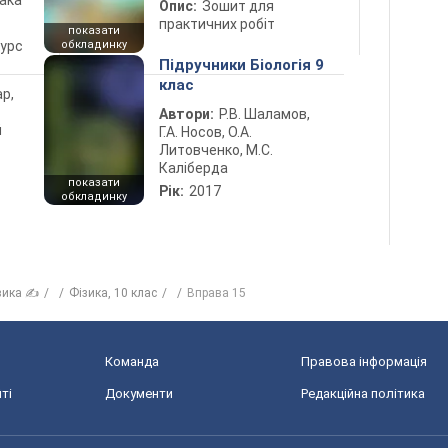
лака
Опис:
Зошит для
практичних робіт
показати
курс
обкладинку
Підручники Біологія 9
клас
ар,
Автори:
Р.В. Шаламов,
й
Г.А. Носов, О.А.
Литовченко, М.С.
Каліберда
показати
Рік:
2017
обкладинку
зика ✍
Фiзика, 10 клас
Вправа 15
Команда
Правова інформація
ті
Документи
Редакційна політика