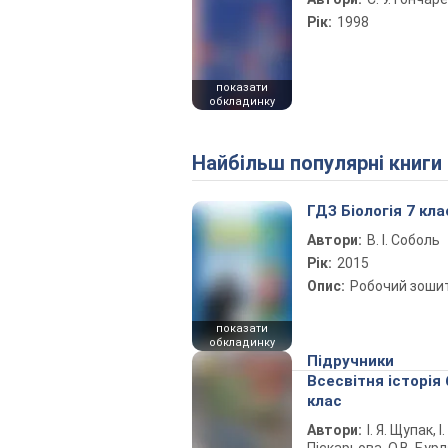
Рік:
1998
показати
обкладинку
Найбільш популярні книги
ГДЗ Біологія 7 кла
Автори:
В. І. Соболь
Рік:
2015
Опис:
Робочий зоши
показати
обкладинку
Підручники
Всесвітня історія 
клас
Автори:
І. Я. Щупак, І.