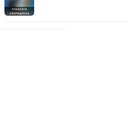
показати
обкладинку