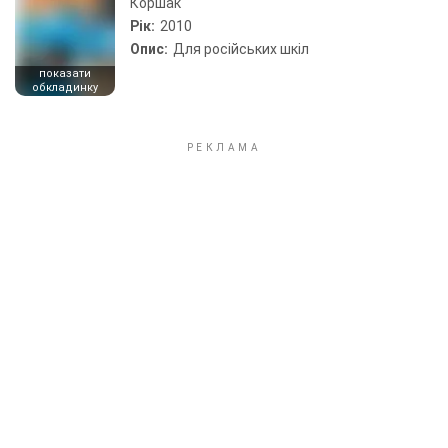
Коршак
Рік:
2010
Опис:
Для російських шкіл
показати
обкладинку