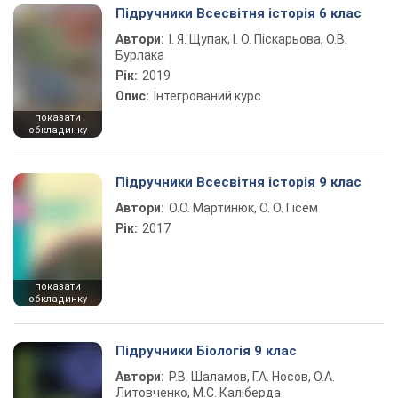
Підручники Всесвітня історія 6 клас
Автори:
І. Я. Щупак, І. О. Піскарьова, О.В.
Бурлака
Рік:
2019
Опис:
Інтегрований курс
показати
обкладинку
Підручники Всесвітня історія 9 клас
Автори:
О.О. Мартинюк, О. О. Гісем
Рік:
2017
показати
обкладинку
Підручники Біологія 9 клас
Автори:
Р.В. Шаламов, Г.А. Носов, О.А.
Литовченко, М.С. Каліберда