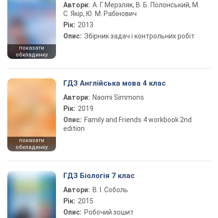
Автори:
А. Г. Мерзляк, В. Б. Полонський, М.
С. Якір, Ю. М. Рабінович
Рік:
2013
Опис:
Збірник задач і контрольних робіт
показати
обкладинку
ГДЗ Англійська мова 4 клас
Автори:
Naomi Simmons
Рік:
2019
Опис:
Family and Friends 4 workbook 2nd
edition
показати
обкладинку
ГДЗ Біологія 7 клас
Автори:
В. І. Соболь
Рік:
2015
Опис:
Робочий зошит