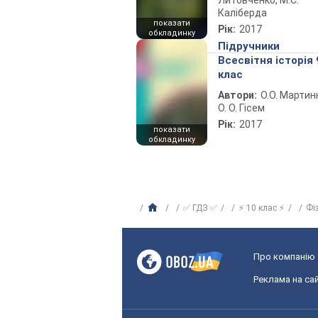
Литовченко, М.С.
Каліберда
показати
Рік:
2017
обкладинку
Підручники
Всесвітня історія 
клас
Автори:
О.О. Мартин
О. О. Гісем
Рік:
2017
показати
обкладинку
✅ ГДЗ ✅
⚡ 10 клас ⚡
Фі
Про компанію
Реклама на сай