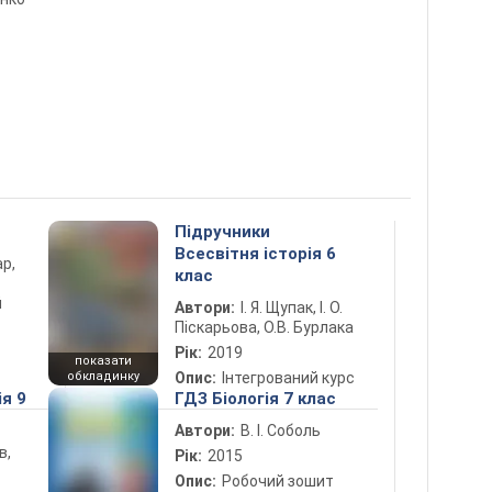
Підручники
Всесвітня історія 6
ар,
клас
й
Автори:
І. Я. Щупак, І. О.
Піскарьова, О.В. Бурлака
Рік:
2019
показати
обкладинку
Опис:
Інтегрований курс
ія 9
ГДЗ Біологія 7 клас
Автори:
В. І. Соболь
в,
Рік:
2015
Опис:
Робочий зошит