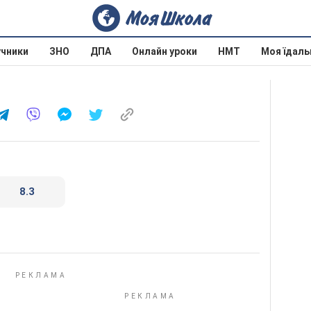
учники
ЗНО
ДПА
Онлайн уроки
НМТ
Моя їдаль
8.3