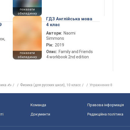
показати
обкладинку
ГДЗ Англійська мова
9
4 клас
Автори:
Naomi
Simmons
юк,
Рік:
2019
Опис:
Family and Friends
показати
4 workbook 2nd edition
обкладинку
зика ✍
Физика (для русских школ), 10 класс
Упражнение 8
Команда
Правова інформація
ті
Документи
Редакційна політика