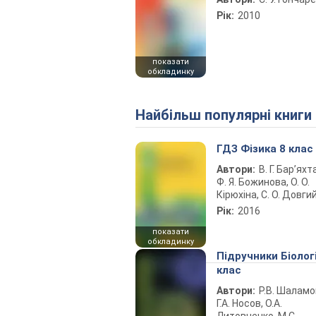
Рік:
2010
показати
обкладинку
Найбільш популярні книги
ГДЗ Фізика 8 клас
Автори:
В. Г. Бар’яхт
Ф. Я. Божинова, О. О.
Кірюхіна, С. О. Довги
Рік:
2016
показати
обкладинку
Підручники Біолог
клас
Автори:
Р.В. Шаламо
Г.А. Носов, О.А.