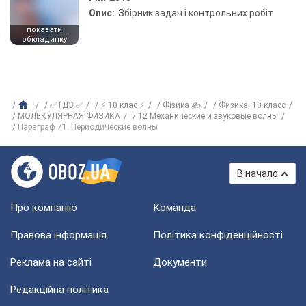
Опис:
Збірник задач і контрольних робіт
показати
обкладинку
✅ ГДЗ ✅
⚡ 10 клас ⚡
Фізика ✍
Физика, 10 класс
МОЛЕКУЛЯРНАЯ ФИЗИКА
12 Механические и звуковые волны
Параграф 71. Периодические волны
В начало
Про компанію
Команда
Правова інформація
Політика конфіденційності
Реклама на сайті
Документи
Редакційна політика