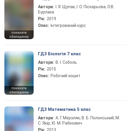
Автори:
І. Я. Щупак, І. О. Піскарьова, О.В.
Бурлака
Рік:
2019
Опис:
Інтегрований курс
показати
обкладинку
ГДЗ Біологія 7 клас
Автори:
В. І. Соболь
Рік:
2015
Опис:
Робочий зошит
показати
обкладинку
ГДЗ Математика 5 клас
Автори:
А. Г. Мерзляк, В. Б. Полонський, М.
С. Якір, Ю. М. Рабінович
Рік:
2013