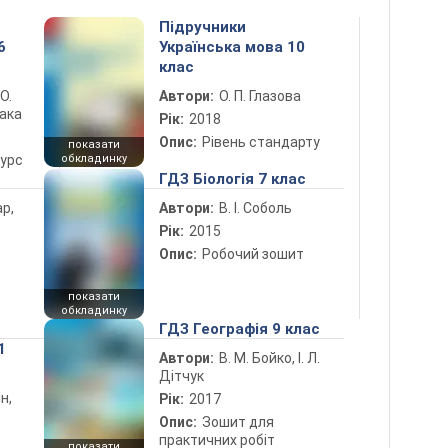
Підручники
6
Українська мова 10
клас
 О.
Автори:
О. П. Глазова
лака
Рік:
2018
Опис:
Рівень стандарту
показати
курс
обкладинку
ГДЗ Біологія 7 клас
ар,
Автори:
В. І. Соболь
Рік:
2015
Опис:
Робочий зошит
показати
обкладинку
ГДЗ Географія 9 клас
1
Автори:
В. М. Бойко, І. Л.
Дітчук
н,
Рік:
2017
Опис:
Зошит для
практичних робіт
показати