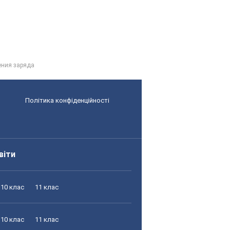
ения заряда
Політика конфіденційності
віти
10 клас
11 клас
10 клас
11 клас