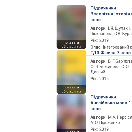
Підручники
Всесвітня історія 
клас
Автори:
І. Я. Щупак, І.
Піскарьова, О.В. Бур
Рік:
2019
показати
обкладинку
Опис:
Інтегрований 
ГДЗ Фізика 7 клас
Автори:
В. Г. Бар’яхт
Ф. Я. Божинова, С. О.
Довгий
Рік:
2015
показати
обкладинку
Підручники
Англійська мова 1
клас
Автори:
М.А. Нерсіся
А. О. Піроженко
Рік:
2019
показати