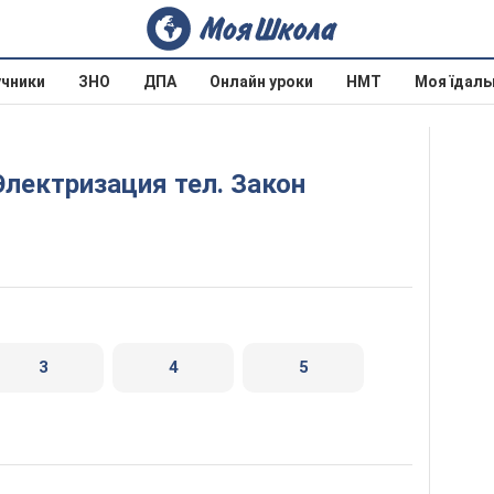
учники
ЗНО
ДПА
Онлайн уроки
НМТ
Моя їдаль
3
4
5