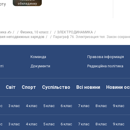
рту
обкладинку
зика ✍
Физика, 10 класс
ЭЛЕКТРОДИНАМИКА
твия неподвижных зарядов
Параграф 76. Электризация тел. Закон сохран
Команда
Правова інформація
ті
Документи
Редакційна політика
Світ
Спорт
Суспільство
Всі новини
Новини ос
ас
3 клас
4 клас
5 клас
6 клас
7 клас
8 клас
9 клас
ас
3 клас
4 клас
5 клас
6 клас
7 клас
8 клас
9 клас