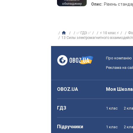
обкладинку
Опис:
Рівень станда
✅ ГДЗ ✅
⚡ 10 клас ⚡
Фі
13 Силы электромагнитного взаимодейс
Про компанію
Реклама на сай
OBOZ.UA
Моя Школа
ГДЗ
1 клас
2 кл
Підручники
1 клас
2 кл