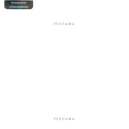
показати
обкладинку