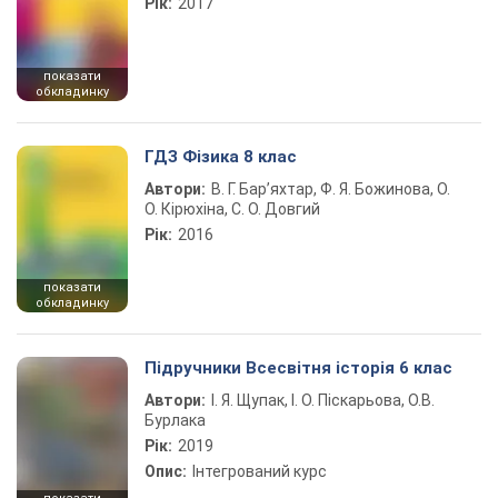
Рік:
2017
показати
обкладинку
ГДЗ Фізика 8 клас
Автори:
В. Г. Бар’яхтар, Ф. Я. Божинова, О.
О. Кірюхіна, С. О. Довгий
Рік:
2016
показати
обкладинку
Підручники Всесвітня історія 6 клас
Автори:
І. Я. Щупак, І. О. Піскарьова, О.В.
Бурлака
Рік:
2019
Опис:
Інтегрований курс