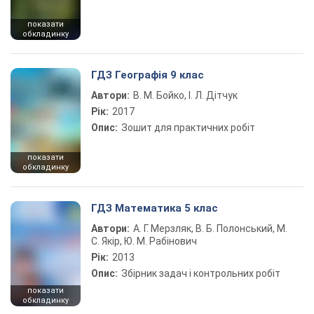
показати
обкладинку
ГДЗ Географія 9 клас
Автори:
В. М. Бойко, І. Л. Дітчук
Рік:
2017
Опис:
Зошит для практичних робіт
показати
обкладинку
ГДЗ Математика 5 клас
Автори:
А. Г. Мерзляк, В. Б. Полонський, М.
С. Якір, Ю. М. Рабінович
Рік:
2013
Опис:
Збірник задач і контрольних робіт
показати
обкладинку