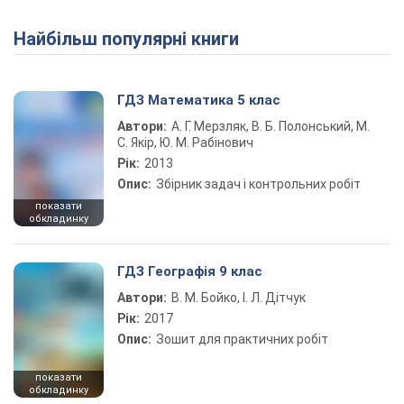
Найбільш популярні книги
ГДЗ Математика 5 клас
Автори:
А. Г. Мерзляк, В. Б. Полонський, М.
С. Якір, Ю. М. Рабінович
Рік:
2013
Опис:
Збірник задач і контрольних робіт
показати
обкладинку
ГДЗ Географія 9 клас
Автори:
В. М. Бойко, І. Л. Дітчук
Рік:
2017
Опис:
Зошит для практичних робіт
показати
обкладинку