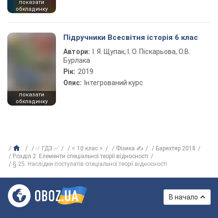
показати
обкладинку
Підручники Всесвітня історія 6 клас
Автори:
І. Я. Щупак, І. О. Піскарьова, О.В.
Бурлака
Рік:
2019
Опис:
Інтегрований курс
показати
обкладинку
✅ ГДЗ ✅
⚡ 10 клас ⚡
Фізика ✍
Баряхтяр 2018
Розділ 2. Елементи спеціальної теорії відносності
§ 25. Наслідки постулатів спеціальної теорії відносності
В начало