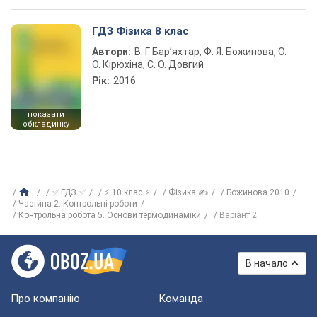
ГДЗ Фізика 8 клас
Автори:
В. Г. Бар’яхтар, Ф. Я. Божинова, О.
О. Кірюхіна, С. О. Довгий
Рік:
2016
показати
обкладинку
✅ ГДЗ ✅
⚡ 10 клас ⚡
Фізика ✍
Божинова 2010
Частина 2. Контрольні роботи
Контрольна робота 5. Основи термодинаміки
Варіант 2
В начало
Про компанію
Команда