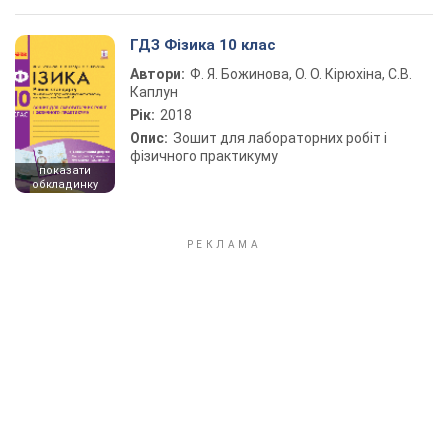
ГДЗ Фізика 10 клас
Автори:
Ф. Я. Божинова, О. О. Кірюхіна, С.В.
Каплун
Рік:
2018
Опис:
Зошит для лабораторних робіт і
фізичного практикуму
показати
обкладинку