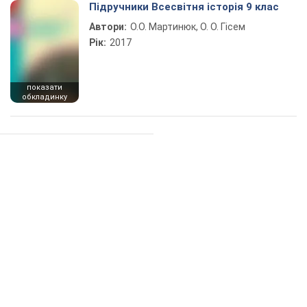
Підручники Всесвітня історія 9 клас
Автори:
О.О. Мартинюк, О. О. Гісем
Рік:
2017
показати
обкладинку