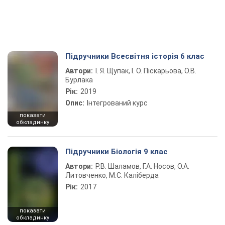
Підручники Всесвітня історія 6 клас
Автори:
І. Я. Щупак, І. О. Піскарьова, О.В.
Бурлака
Рік:
2019
Опис:
Інтегрований курс
показати
обкладинку
Підручники Біологія 9 клас
Автори:
Р.В. Шаламов, Г.А. Носов, О.А.
Литовченко, М.С. Каліберда
Рік:
2017
показати
обкладинку