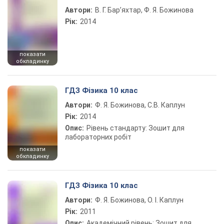
Автори:
В. Г. Бар’яхтар, Ф. Я. Божинова
Рік:
2014
показати
обкладинку
ГДЗ Фізика 10 клас
Автори:
Ф. Я. Божинова, С.В. Каплун
Рік:
2014
Опис:
Рівень стандарту: Зошит для
лабораторних робіт
показати
обкладинку
ГДЗ Фізика 10 клас
Автори:
Ф. Я. Божинова, О. І. Каплун
Рік:
2011
Опис:
Академічний рівень: Зошит для