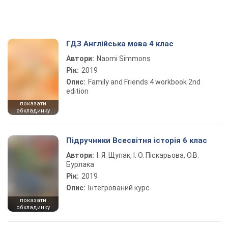
ГДЗ Англійська мова 4 клас
Автори:
Naomi Simmons
Рік:
2019
Опис:
Family and Friends 4 workbook 2nd
edition
показати
обкладинку
Підручники Всесвітня історія 6 клас
Автори:
І. Я. Щупак, І. О. Піскарьова, О.В.
Бурлака
Рік:
2019
Опис:
Інтегрований курс
показати
обкладинку