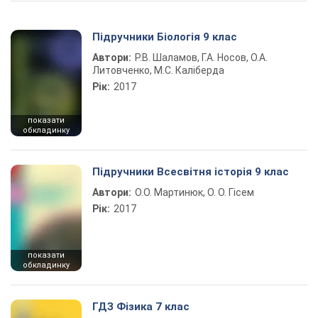
Підручники Біологія 9 клас
Автори:
Р.В. Шаламов, Г.А. Носов, О.А.
Литовченко, М.С. Каліберда
Рік:
2017
показати
обкладинку
Підручники Всесвітня історія 9 клас
Автори:
О.О. Мартинюк, О. О. Гісем
Рік:
2017
показати
обкладинку
ГДЗ Фізика 7 клас