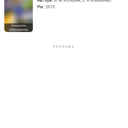
Автори:
А. М. Кобернік, О. Я. Коваленко
Рік:
2010
показати
обкладинку