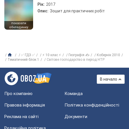
Рік:
2017
Опис:
Зошит для практичних робіт
показати
обкладинку
✅ ГДЗ ✅
⚡ 10 клас ⚡
Географія ✍
Кобернік 2010
Тематичний блок 1
Світове господарство в період НТР
В начало
Про компанію
Команда
Правова інформація
Політика конфіденційності
Реклама на сайті
Документи
Редакційна політика