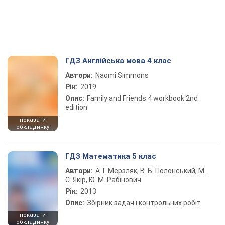
ГДЗ Англійська мова 4 клас
Автори:
Naomi Simmons
Рік:
2019
Опис:
Family and Friends 4 workbook 2nd
edition
показати
обкладинку
ГДЗ Математика 5 клас
Автори:
А. Г. Мерзляк, В. Б. Полонський, М.
С. Якір, Ю. М. Рабінович
Рік:
2013
Опис:
Збірник задач і контрольних робіт
показати
обкладинку