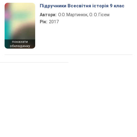
Підручники Всесвітня історія 9 клас
Автори:
О.О. Мартинюк, О. О. Гісем
Рік:
2017
показати
обкладинку