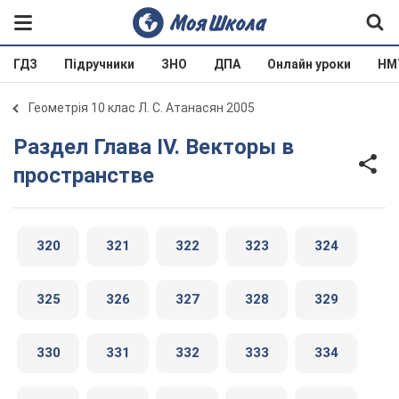
ГДЗ
Підручники
ЗНО
ДПА
Онлайн уроки
НМ
Геометрія 10 клас Л. С. Атанасян 2005
Раздел Глава IV. Векторы в
пространстве
320
321
322
323
324
325
326
327
328
329
330
331
332
333
334