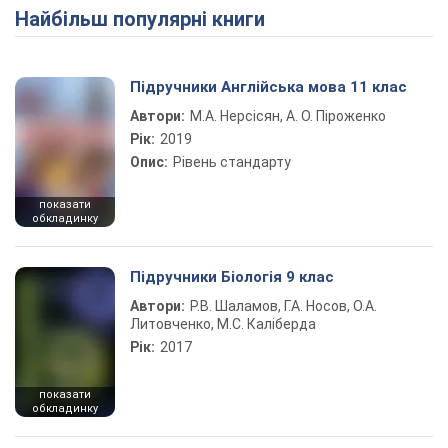
Найбільш популярні книги
Підручники Англійська мова 11 клас
Автори:
М.А. Нерсісян, А. О. Піроженко
Рік:
2019
Опис:
Рівень стандарту
показати
обкладинку
Підручники Біологія 9 клас
Автори:
Р.В. Шаламов, Г.А. Носов, О.А.
Литовченко, М.С. Каліберда
Рік:
2017
показати
обкладинку