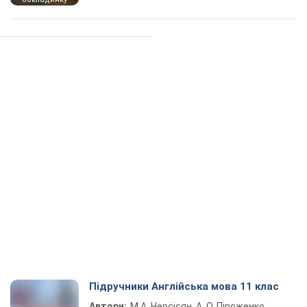
Підручники Англійська мова 11 клас
Автори:
М.А. Нерсісян, А. О. Піроженко