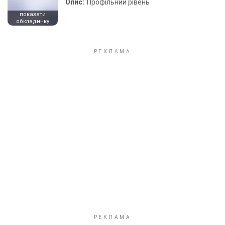
Опис:
Профільний рівень
показати
обкладинку