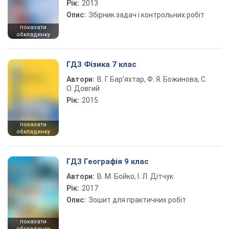
Рік:
2013
Опис:
Збірник задач і контрольних робіт
показати
обкладинку
ГДЗ Фізика 7 клас
Автори:
В. Г. Бар’яхтар, Ф. Я. Божинова, С.
О. Довгий
Рік:
2015
показати
обкладинку
ГДЗ Географія 9 клас
Автори:
В. М. Бойко, І. Л. Дітчук
Рік:
2017
Опис:
Зошит для практичних робіт
показати
обкладинку