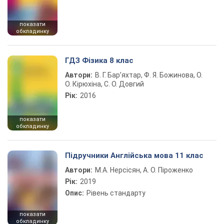
показати
обкладинку
ГДЗ Фізика 8 клас
Автори:
В. Г. Бар’яхтар, Ф. Я. Божинова, О.
О. Кірюхіна, С. О. Довгий
Рік:
2016
показати
обкладинку
Підручники Англійська мова 11 клас
Автори:
М.А. Нерсісян, А. О. Піроженко
Рік:
2019
Опис:
Рівень стандарту
показати
обкладинку