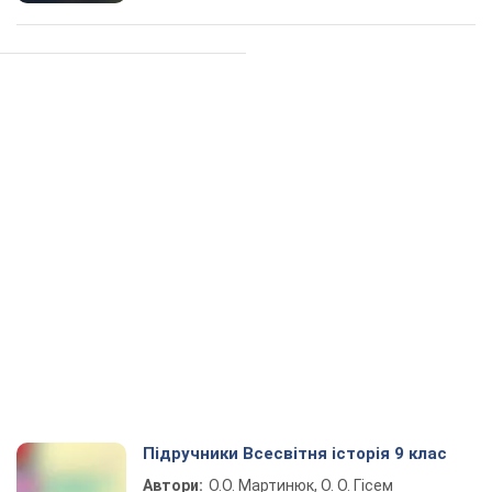
Підручники Всесвітня історія 9 клас
Автори:
О.О. Мартинюк, О. О. Гісем