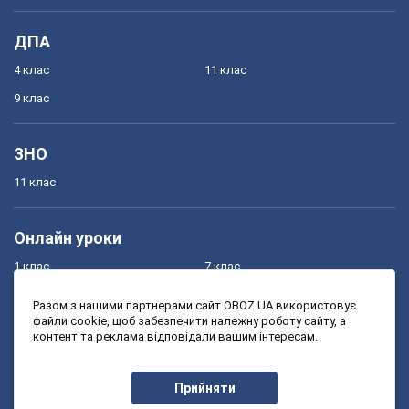
ДПА
4 клас
11 клас
9 клас
ЗНО
11 клас
Онлайн уроки
1 клас
7 клас
2 клас
8 клас
Разом з нашими партнерами сайт OBOZ.UA використовує
файли cookie, щоб забезпечити належну роботу сайту, а
3 клас
9 клас
контент та реклама відповідали вашим інтересам.
4 клас
10 клас
5 клас
11 клас
Прийняти
6 клас