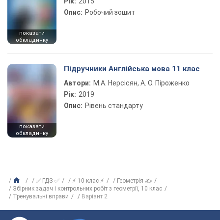
Рік:
2015
Опис:
Робочий зошит
показати
обкладинку
Підручники Англійська мова 11 клас
Автори:
М.А. Нерсісян, А. О. Піроженко
Рік:
2019
Опис:
Рівень стандарту
показати
обкладинку
✅ ГДЗ ✅
⚡ 10 клас ⚡
Геометрія ✍
Збірник задач і контрольних робіт з геометрії, 10 клас
Тренувальні вправи
Варіант 2