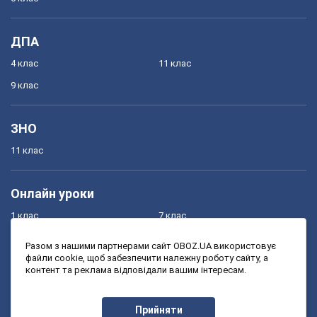
ДПА
4 клас
11 клас
9 клас
ЗНО
11 клас
Онлайн уроки
1 клас
7 клас
2 клас
8 клас
Разом з нашими партнерами сайт OBOZ.UA використовує
файли cookie, щоб забезпечити належну роботу сайту, а
3 клас
9 клас
контент та реклама відповідали вашим інтересам.
4 клас
10 клас
5 клас
11 клас
Прийняти