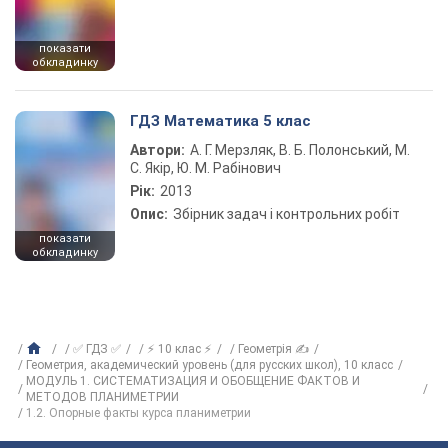
показати
обкладинку
ГДЗ Математика 5 клас
Автори:
А. Г. Мерзляк, В. Б. Полонський, М.
С. Якір, Ю. М. Рабінович
Рік:
2013
Опис:
Збірник задач і контрольних робіт
показати
обкладинку
✅ ГДЗ ✅
⚡ 10 клас ⚡
Геометрія ✍
Геометрия, академический уровень (для русских школ), 10 класс
МОДУЛЬ 1. СИСТЕМАТИЗАЦИЯ И ОБОБЩЕНИЕ ФАКТОВ И
МЕТОДОВ ПЛАНИМЕТРИИ
1.2. Опорные факты курса планиметрии