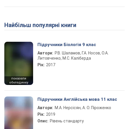
Найбільш популярні книги
Підручники Біологія 9 клас
Автори:
Р.В. Шаламов, Г.А. Носов, О.А.
Литовченко, М.С. Каліберда
Рік:
2017
показати
обкладинку
Підручники Англійська мова 11 клас
Автори:
М.А. Нерсісян, А. О. Піроженко
Рік:
2019
Опис:
Рівень стандарту