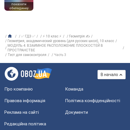
показати
обкладинку
✅ ГДЗ ✅
⚡ 10 клас ⚡
Геометрія ✍
Геометрия, академический уровень (для русских школ), 10 класс
МОДУЛЬ 4. ВЗАИМНОЕ РАСПОЛОЖЕНИЕ ПЛОСКОСТЕЙ В
ПРОСТРАНСТВЕ
Тест для самоконтроля
Часть 3
В начало
Про компанію
Команда
Правова інформація
Політика конфіденційності
Реклама на сайті
Документи
Редакційна політика