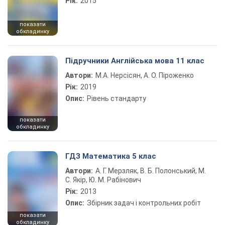
Рік:
2015
показати
обкладинку
Підручники Англійська мова 11 клас
Автори:
М.А. Нерсісян, А. О. Піроженко
Рік:
2019
Опис:
Рівень стандарту
показати
обкладинку
ГДЗ Математика 5 клас
Автори:
А. Г. Мерзляк, В. Б. Полонський, М.
С. Якір, Ю. М. Рабінович
Рік:
2013
Опис:
Збірник задач і контрольних робіт
показати
обкладинку