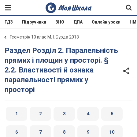
ГДЗ
Підручники
ЗНО
ДПА
Онлайн уроки
НМ
Геометрія 10 клас М. І. Бурда 2018
Раздел Розділ 2. Паралельність
прямих і площин у просторі. §
2.2. Властивості й ознака
паралельності прямих у
просторі
1
2
3
4
5
6
7
8
9
10