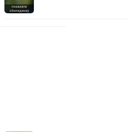
показати
обкладинку