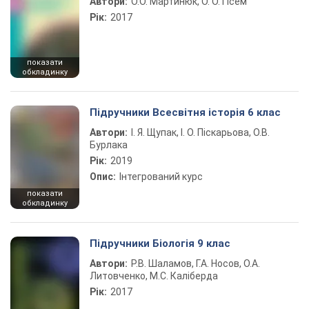
Автори:
О.О. Мартинюк, О. О. Гісем
Рік:
2017
показати
обкладинку
Підручники Всесвітня історія 6 клас
Автори:
І. Я. Щупак, І. О. Піскарьова, О.В.
Бурлака
Рік:
2019
Опис:
Інтегрований курс
показати
обкладинку
Підручники Біологія 9 клас
Автори:
Р.В. Шаламов, Г.А. Носов, О.А.
Литовченко, М.С. Каліберда
Рік:
2017