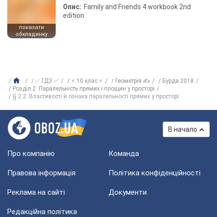
Опис:
Family and Friends 4 workbook 2nd
edition
показати
обкладинку
✅ ГДЗ ✅
⚡ 10 клас ⚡
Геометрія ✍
Бурда 2018
Розділ 2. Паралельність прямих і площин у просторі
§ 2.2. Властивості й ознака паралельності прямих у просторі
В начало
Про компанію
Команда
Правова інформація
Політика конфіденційності
Реклама на сайті
Документи
Редакційна політика