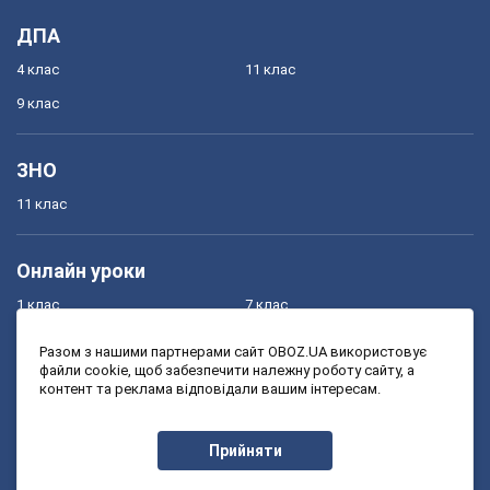
ДПА
4 клас
11 клас
9 клас
ЗНО
11 клас
Онлайн уроки
1 клас
7 клас
2 клас
8 клас
Разом з нашими партнерами сайт OBOZ.UA використовує
файли cookie, щоб забезпечити належну роботу сайту, а
3 клас
9 клас
контент та реклама відповідали вашим інтересам.
4 клас
10 клас
5 клас
11 клас
Прийняти
6 клас