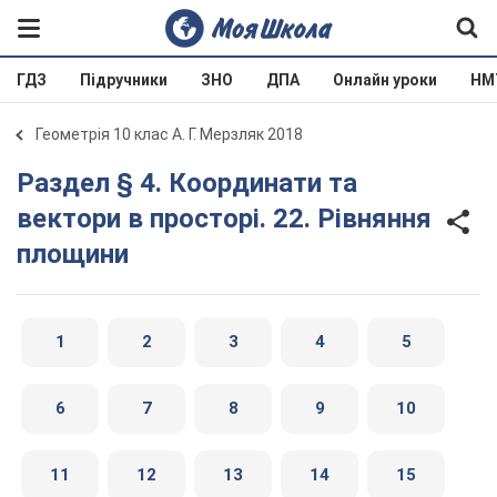
ГДЗ
Підручники
ЗНО
ДПА
Онлайн уроки
НМ
Геометрія 10 клас А. Г. Мерзляк 2018
Раздел § 4. Координати та
вектори в просторі. 22. Рівняння
площини
1
2
3
4
5
6
7
8
9
10
11
12
13
14
15