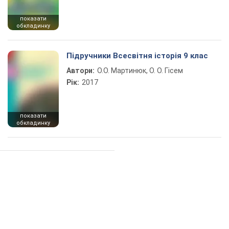
показати
обкладинку
Підручники Всесвітня історія 9 клас
Автори:
О.О. Мартинюк, О. О. Гісем
Рік:
2017
показати
обкладинку