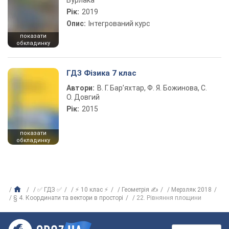
Бурлака
Рік:
2019
Опис:
Інтегрований курс
показати
обкладинку
ГДЗ Фізика 7 клас
Автори:
В. Г. Бар’яхтар, Ф. Я. Божинова, С.
О. Довгий
Рік:
2015
показати
обкладинку
✅ ГДЗ ✅
⚡ 10 клас ⚡
Геометрія ✍
Мерзляк 2018
§ 4. Координати та вектори в просторі
22. Рівняння площини