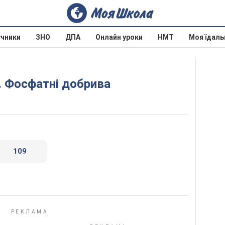
учники
ЗНО
ДПА
Онлайн уроки
НМТ
Моя їдаль
и. Фосфатні добрива
109