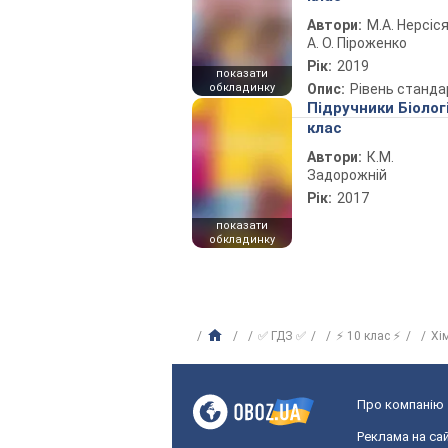
Автори:
М.А. Нерсіся
А. О. Піроженко
Рік:
2019
показати
обкладинку
Опис:
Рівень станда
Підручники Біолог
клас
Автори:
К.М.
Задорожній
Рік:
2017
показати
обкладинку
✅ ГДЗ ✅
⚡ 10 клас ⚡
Хі
Про компанію
Реклама на сай