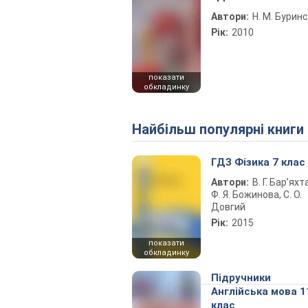
Автори:
Н. М. Бурин
Рік:
2010
показати
обкладинку
Найбільш популярні книги
ГДЗ Фізика 7 клас
Автори:
В. Г. Бар’яхт
Ф. Я. Божинова, С. О.
Довгий
Рік:
2015
показати
обкладинку
Підручники
Англійська мова 1
клас