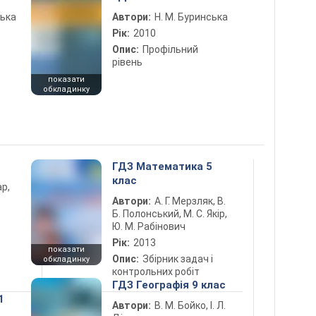
ська
Автори:
Н. М. Буринська
Рік:
2010
Опис:
Профільний
рівень
показати
обкладинку
ГДЗ Математика 5
клас
ар,
Автори:
А. Г. Мерзляк, В.
Б. Полонський, М. С. Якір,
Ю. М. Рабінович
Рік:
2013
показати
Опис:
Збірник задач і
обкладинку
контрольних робіт
ГДЗ Географія 9 клас
1
Автори:
В. М. Бойко, І. Л.