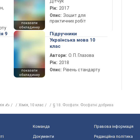
Дітчук
н,
Рік:
2017
Опис:
Зошит для
практичних робіт
показати
рту
обкладинку
ія 9
Підручники
Українська мова 10
клас
Автори:
О. П. Глазова
Рік:
2018
Опис:
Рівень стандарту
показати
обкладинку
мія ✍
Хiмiя, 10 клас
§ 18. Фосфати. Фосфатні добрива
Команда
Правова інформація
ті
Документи
Редакційна політика