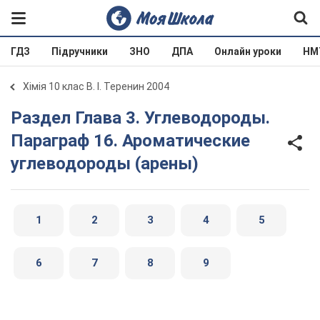
ГДЗ
Підручники
ЗНО
ДПА
Онлайн уроки
НМ
Хімія 10 клас В. І. Теренин 2004
Раздел Глава 3. Углеводороды.
Параграф 16. Ароматические
углеводороды (арены)
1
2
3
4
5
6
7
8
9