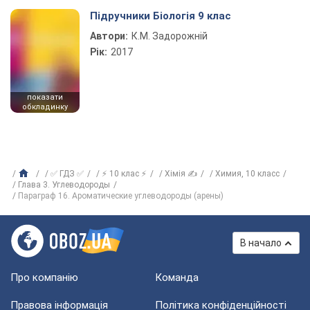
Підручники Біологія 9 клас
Автори:
К.М. Задорожній
Рік:
2017
показати
обкладинку
✅ ГДЗ ✅
⚡ 10 клас ⚡
Хімія ✍
Химия, 10 класс
Глава 3. Углеводороды
Параграф 16. Ароматические углеводороды (арены)
В начало
Про компанію
Команда
Правова інформація
Політика конфіденційності