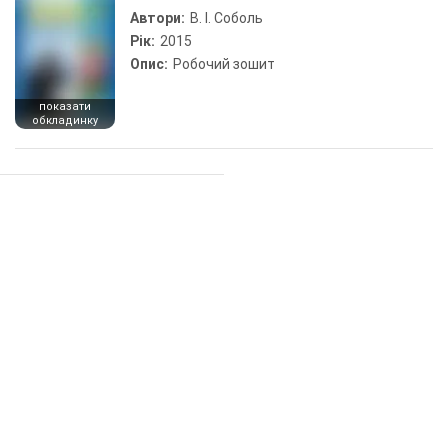
Автори:
В. І. Соболь
Рік:
2015
Опис:
Робочий зошит
показати
обкладинку