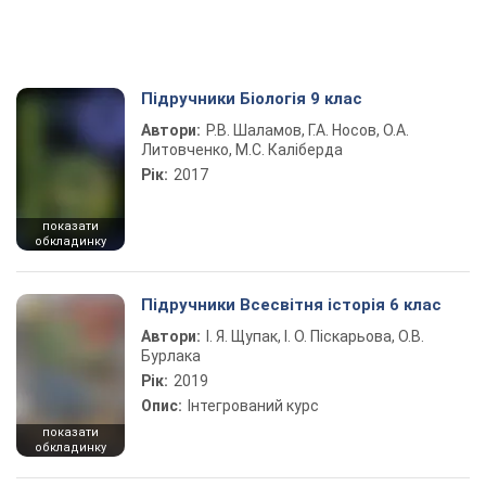
Підручники Біологія 9 клас
Автори:
Р.В. Шаламов, Г.А. Носов, О.А.
Литовченко, М.С. Каліберда
Рік:
2017
показати
обкладинку
Підручники Всесвітня історія 6 клас
Автори:
І. Я. Щупак, І. О. Піскарьова, О.В.
Бурлака
Рік:
2019
Опис:
Інтегрований курс
показати
обкладинку