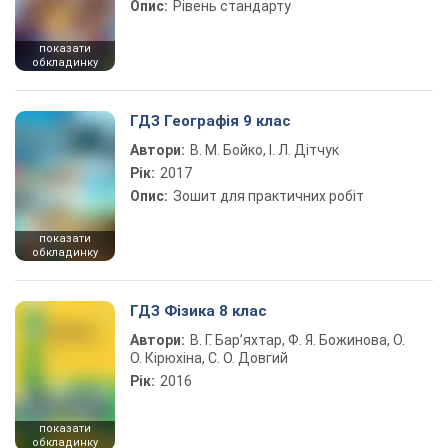
Опис:
Рівень стандарту
показати
обкладинку
ГДЗ Географія 9 клас
Автори:
В. М. Бойко, І. Л. Дітчук
Рік:
2017
Опис:
Зошит для практичних робіт
показати
обкладинку
ГДЗ Фізика 8 клас
Автори:
В. Г. Бар’яхтар, Ф. Я. Божинова, О.
О. Кірюхіна, С. О. Довгий
Рік:
2016
показати
обкладинку