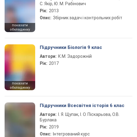
С. Якір, Ю. М. Рабінович
Рік:
2013
Опис:
Збірник задач і контрольних робіт
показати
обкладинку
Підручники Біологія 9 клас
Автори:
К.М. Задорожній
Рік:
2017
показати
обкладинку
Підручники Всесвітня історія 6 клас
Автори:
І. Я. Щупак, І. О. Піскарьова, О.В.
Бурлака
Рік:
2019
Опис:
Інтегрований курс