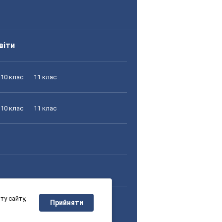
віти
10 клас
11 клас
10 клас
11 клас
у сайту,
10 клас
11 клас
Прийняти