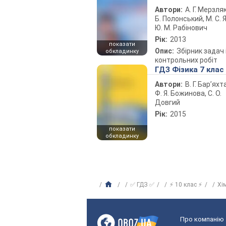
Автори:
А. Г. Мерзляк
Б. Полонський, М. С. Я
Ю. М. Рабінович
Рік:
2013
показати
Опис:
Збірник задач 
обкладинку
контрольних робіт
ГДЗ Фізика 7 клас
Автори:
В. Г. Бар’яхт
Ф. Я. Божинова, С. О.
Довгий
Рік:
2015
показати
обкладинку
✅ ГДЗ ✅
⚡ 10 клас ⚡
Хі
Про компанію