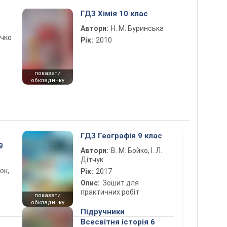
ГДЗ Хімія 10 клас
Автори:
Н. М. Буринська
ичко
Рік:
2010
показати
обкладинку
ГДЗ Географія 9 клас
9
Автори:
В. М. Бойко, І. Л.
Дітчук
юк,
Рік:
2017
Опис:
Зошит для
практичних робіт
показати
обкладинку
5
Підручники
Всесвітня історія 6