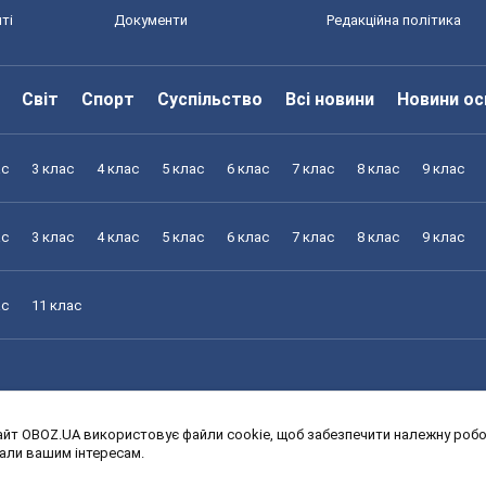
ті
Документи
Редакційна політика
Світ
Спорт
Суспільство
Всі новини
Новини ос
ас
3 клас
4 клас
5 клас
6 клас
7 клас
8 клас
9 клас
ас
3 клас
4 клас
5 клас
6 клас
7 клас
8 клас
9 клас
ас
11 клас
йт OBOZ.UA використовує файли cookie, щоб забезпечити належну робот
ас
3 клас
4 клас
5 клас
6 клас
7 клас
8 клас
9 клас
дали вашим інтересам.