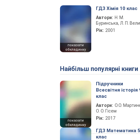
ГДЗ Хімія 10 клас
Автори:
Н. М.
Буринська, Л. П. Вел
Рік:
2001
показати
обкладинку
Найбільш популярні книги
Підручники
Всесвітня історія 
клас
Автори:
О.О. Мартин
О. О. Гісем
Рік:
2017
показати
обкладинку
ГДЗ Математика 
клас