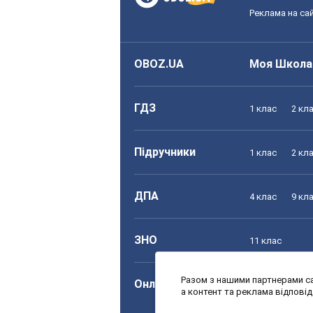
Реклама на сай
OBOZ.UA
Моя Школа
ГДЗ
1 клас
2 кл
Підручники
1 клас
2 кл
ДПА
4 клас
9 кл
ЗНО
11 клас
Разом з нашими партнерами са
Онлайн уроки
1 клас
2 кл
а контент та реклама відпові