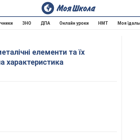
учники
ЗНО
ДПА
Онлайн уроки
НМТ
Моя їдаль
на характеристика