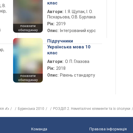
клас
, В.
кір,
Автори:
І. Я. Щупак, І. О.
Піскарьова, О.В. Бурлака
Рік:
2019
показати
і
обкладинку
Опис:
Інтегрований курс
Підручники
Українська мова 10
ар,
клас
Автори:
О. П. Глазова
Рік:
2018
Опис:
Рівень стандарту
показати
обкладинку
мія ✍
Буринська 2010
РОЗДІЛ 2. Неметалічні елементи та їх сполуки
Команда
Правова інформація