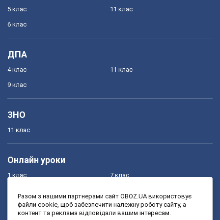
5 клас
11 клас
6 клас
ДПА
4 клас
11 клас
9 клас
ЗНО
11 клас
Онлайн уроки
1 клас
7 клас
2 клас
8 клас
Разом з нашими партнерами сайт OBOZ.UA використовує
файли cookie, щоб забезпечити належну роботу сайту, а
3 клас
9 клас
контент та реклама відповідали вашим інтересам.