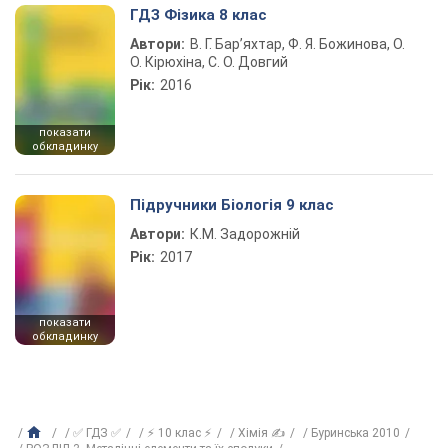
ГДЗ Фізика 8 клас
Автори:
В. Г. Бар’яхтар, Ф. Я. Божинова, О.
О. Кірюхіна, С. О. Довгий
Рік:
2016
показати
обкладинку
Підручники Біологія 9 клас
Автори:
К.М. Задорожній
Рік:
2017
показати
обкладинку
✅ ГДЗ ✅
⚡ 10 клас ⚡
Хімія ✍
Буринська 2010