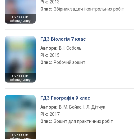
Рік:
2013
Опис:
Збірник задач і контрольних робіт
показати
обкладинку
ГДЗ Біологія 7 клас
Автори:
В. І. Соболь
Рік:
2015
Опис:
Робочий зошит
показати
обкладинку
ГДЗ Географія 9 клас
Автори:
В. М. Бойко, І. Л. Дітчук
Рік:
2017
Опис:
Зошит для практичних робіт
показати
обкладинку