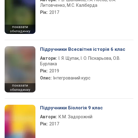
Литовченко, М.С. Каліберда
Рік:
2017
показати
обкладинку
Підручники Всесвітня історія 6 клас
Автори:
І. Я. Щупак, І. О. Піскарьова, О.В.
Бурлака
Рік:
2019
Опис:
Інтегрований курс
показати
обкладинку
Підручники Біологія 9 клас
Автори:
К.М. Задорожній
Рік:
2017