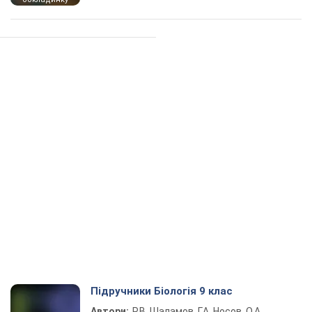
Підручники Біологія 9 клас
Автори:
Р.В. Шаламов, Г.А. Носов, О.А.