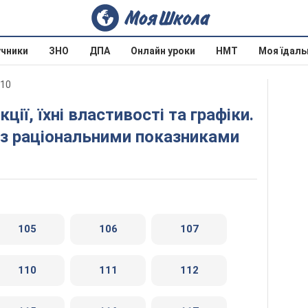
учники
ЗНО
ДПА
Онлайн уроки
НМТ
Моя їдаль
010
ї з раціональними показниками
105
106
107
110
111
112