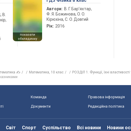
5
ГДЗ Фізика 8 клас
Автори:
В. Г. Бар’яхтар,
Ф. Я. Божинова, О. О.
, В.
Кірюхіна, С. О. Довгий
кір,
Рік:
2016
показати
і
обкладинку
тематика ✍
Математика, 10 клас
РОЗДІЛ 1. Функції, їхні властивості
оказниками
Команда
Правова інформація
ті
Документи
Редакційна політика
Світ
Спорт
Суспільство
Всі новини
Новини ос