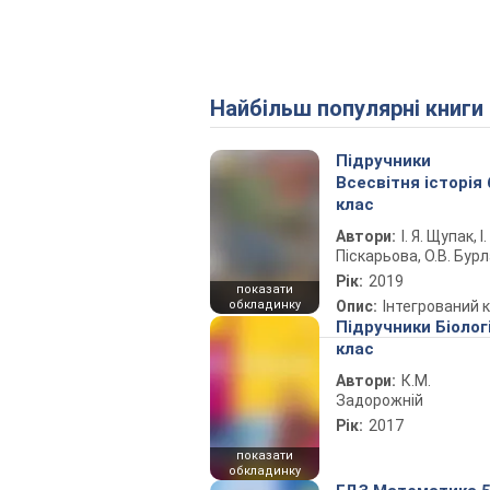
Найбільш популярні книги
Підручники
Всесвітня історія 
клас
Автори:
І. Я. Щупак, І.
Піскарьова, О.В. Бур
Рік:
2019
показати
обкладинку
Опис:
Інтегрований 
Підручники Біолог
клас
Автори:
К.М.
Задорожній
Рік:
2017
показати
обкладинку