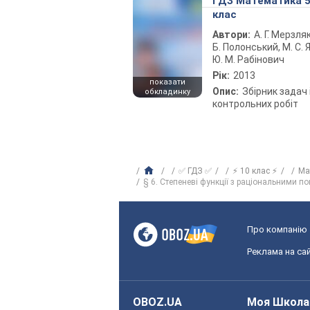
ГДЗ Математика 
клас
Автори:
А. Г. Мерзляк
Б. Полонський, М. С. Я
Ю. М. Рабінович
Рік:
2013
показати
Опис:
Збірник задач 
обкладинку
контрольних робіт
✅ ГДЗ ✅
⚡ 10 клас ⚡
Ма
§ 6. Степеневі функції з раціональними п
Про компанію
Реклама на сай
OBOZ.UA
Моя Школа