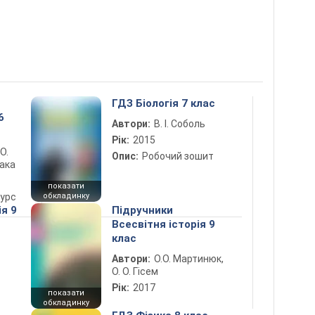
ГДЗ Біологія 7 клас
6
Автори:
В. І. Соболь
Рік:
2015
 О.
Опис:
Робочий зошит
лака
показати
курс
обкладинку
ія 9
Підручники
Всесвітня історія 9
клас
Автори:
О.О. Мартинюк,
О. О. Гісем
Рік:
2017
показати
обкладинку