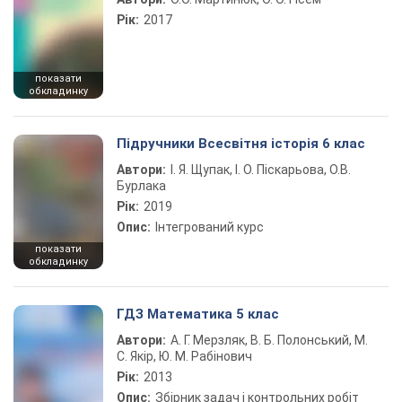
Рік:
2017
показати
обкладинку
Підручники Всесвітня історія 6 клас
Автори:
І. Я. Щупак, І. О. Піскарьова, О.В.
Бурлака
Рік:
2019
Опис:
Інтегрований курс
показати
обкладинку
ГДЗ Математика 5 клас
Автори:
А. Г. Мерзляк, В. Б. Полонський, М.
С. Якір, Ю. М. Рабінович
Рік:
2013
Опис:
Збірник задач і контрольних робіт