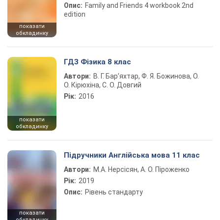
Опис:
Family and Friends 4 workbook 2nd
edition
показати
обкладинку
ГДЗ Фізика 8 клас
Автори:
В. Г. Бар’яхтар, Ф. Я. Божинова, О.
О. Кірюхіна, С. О. Довгий
Рік:
2016
показати
обкладинку
Підручники Англійська мова 11 клас
Автори:
М.А. Нерсісян, А. О. Піроженко
Рік:
2019
Опис:
Рівень стандарту
показати
обкладинку