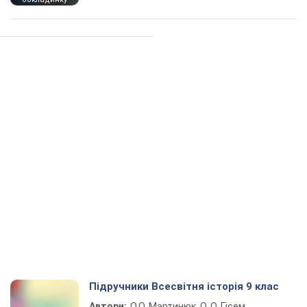
Підручники Всесвітня історія 9 клас
Автори:
О.О. Мартинюк, О. О. Гісем