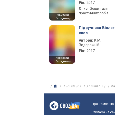
Рік:
2017
Опис:
Зошит для
практичних робіт
показати
обкладинку
Підручники Біолог
клас
Автори:
К.М.
Задорожній
Рік:
2017
показати
обкладинку
✅ ГДЗ ✅
⚡ 10 клас ⚡
Ма
Про компанію
Реклама на сай