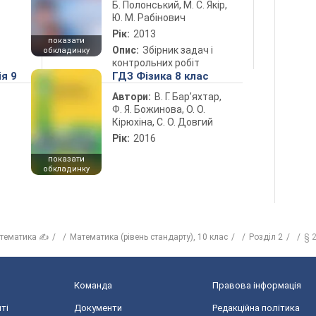
Б. Полонський, М. С. Якір,
Ю. М. Рабінович
Рік:
2013
показати
Опис:
Збірник задач і
обкладинку
контрольних робіт
ія 9
ГДЗ Фізика 8 клас
Автори:
В. Г. Бар’яхтар,
Ф. Я. Божинова, О. О.
Кірюхіна, С. О. Довгий
Рік:
2016
показати
обкладинку
тематика ✍
Математика (рівень стандарту), 10 клас
Розділ 2
§ 2
Команда
Правова інформація
ті
Документи
Редакційна політика