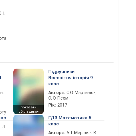
. І.
рта
Підручники
1
Всесвітня історія 9
клас
н,
Автори:
О.О. Мартинюк,
О. О. Гісем
Рік:
2017
показати
рту
обкладинку
лас
ГДЗ Математика 5
клас
. Л.
Автори:
А. Г. Мерзляк, В.