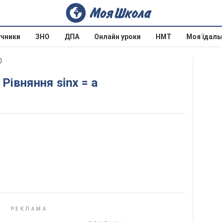
учники
ЗНО
ДПА
Онлайн уроки
НМТ
Моя їдаль
0
. Рівняння sinx = а