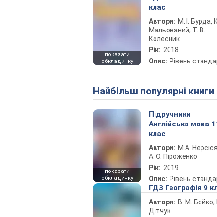
клас
Автори:
М. І. Бурда, Ю
Мальований, Т. В.
Колесник
Рік:
2018
показати
Опис:
Рівень станда
обкладинку
Найбільш популярні книги
Підручники
Англійська мова 1
клас
Автори:
М.А. Нерсіся
А. О. Піроженко
Рік:
2019
показати
обкладинку
Опис:
Рівень станда
ГДЗ Географія 9 к
Автори:
В. М. Бойко, І
Дітчук