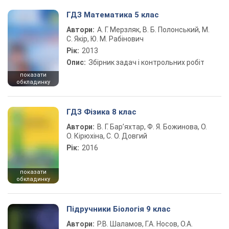
ГДЗ Математика 5 клас
Автори:
А. Г. Мерзляк, В. Б. Полонський, М.
С. Якір, Ю. М. Рабінович
Рік:
2013
Опис:
Збірник задач і контрольних робіт
показати
обкладинку
ГДЗ Фізика 8 клас
Автори:
В. Г. Бар’яхтар, Ф. Я. Божинова, О.
О. Кірюхіна, С. О. Довгий
Рік:
2016
показати
обкладинку
Підручники Біологія 9 клас
Автори:
Р.В. Шаламов, Г.А. Носов, О.А.