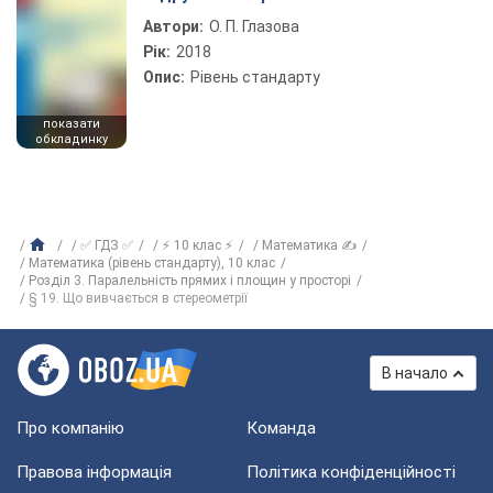
Автори:
О. П. Глазова
Рік:
2018
Опис:
Рівень стандарту
показати
обкладинку
✅ ГДЗ ✅
⚡ 10 клас ⚡
Математика ✍
Математика (рівень стандарту), 10 клас
Розділ 3. Паралельність прямих і площин у просторі
§ 19. Що вивчається в стереометрії
В начало
Про компанію
Команда
Правова інформація
Політика конфіденційності