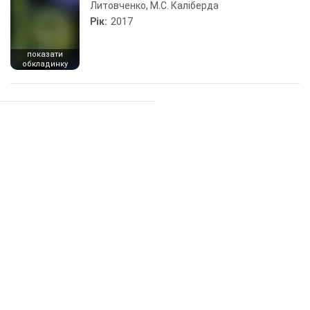
Литовченко, М.С. Каліберда
Рік:
2017
показати
обкладинку