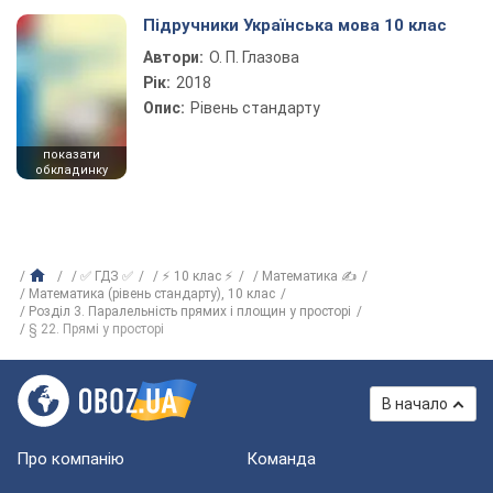
Підручники Українська мова 10 клас
Автори:
О. П. Глазова
Рік:
2018
Опис:
Рівень стандарту
показати
обкладинку
✅ ГДЗ ✅
⚡ 10 клас ⚡
Математика ✍
Математика (рівень стандарту), 10 клас
Розділ 3. Паралельність прямих і площин у просторі
§ 22. Прямі у просторі
В начало
Про компанію
Команда