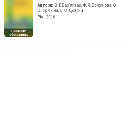
Автори:
В. Г. Бар’яхтар, Ф. Я. Божинова, О.
О. Кірюхіна, С. О. Довгий
Рік:
2016
показати
обкладинку