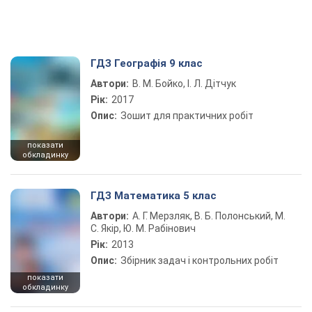
ГДЗ Географія 9 клас
Автори:
В. М. Бойко, І. Л. Дітчук
Рік:
2017
Опис:
Зошит для практичних робіт
показати
обкладинку
ГДЗ Математика 5 клас
Автори:
А. Г. Мерзляк, В. Б. Полонський, М.
С. Якір, Ю. М. Рабінович
Рік:
2013
Опис:
Збірник задач і контрольних робіт
показати
обкладинку