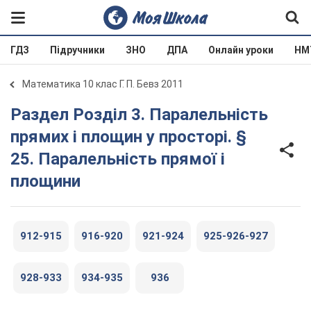
ГДЗ
Підручники
ЗНО
ДПА
Онлайн уроки
НМ
Математика 10 клас Г. П. Бевз 2011
Раздел Розділ 3. Паралельність
прямих і площин у просторі. §
25. Паралельність прямої і
площини
912-915
916-920
921-924
925-926-927
928-933
934-935
936