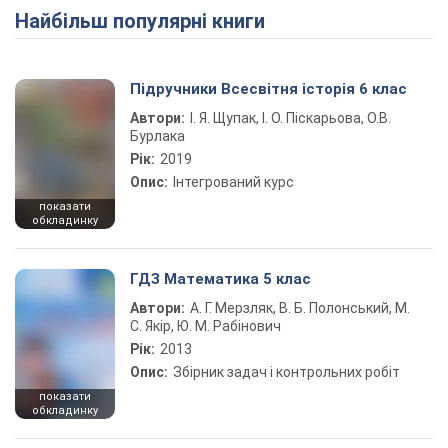
Найбільш популярні книги
Підручники Всесвітня історія 6 клас
Автори:
І. Я. Щупак, І. О. Піскарьова, О.В.
Бурлака
Рік:
2019
Опис:
Інтегрований курс
показати
обкладинку
ГДЗ Математика 5 клас
Автори:
А. Г. Мерзляк, В. Б. Полонський, М.
С. Якір, Ю. М. Рабінович
Рік:
2013
Опис:
Збірник задач і контрольних робіт
показати
обкладинку