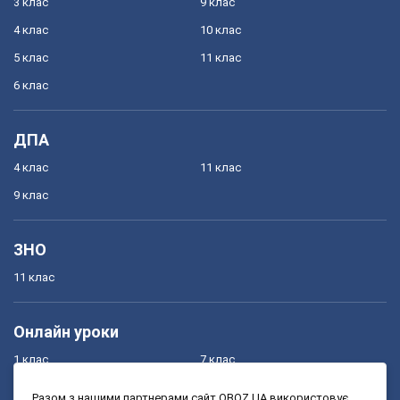
3 клас
9 клас
4 клас
10 клас
5 клас
11 клас
6 клас
ДПА
4 клас
11 клас
9 клас
ЗНО
11 клас
Онлайн уроки
1 клас
7 клас
2 клас
8 клас
Разом з нашими партнерами сайт OBOZ.UA використовує