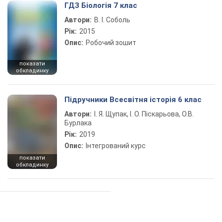
ГДЗ Біологія 7 клас
Автори:
В. І. Соболь
Рік:
2015
Опис:
Робочий зошит
показати
обкладинку
Підручники Всесвітня історія 6 клас
Автори:
І. Я. Щупак, І. О. Піскарьова, О.В.
Бурлака
Рік:
2019
Опис:
Інтегрований курс
показати
обкладинку