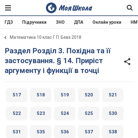
ГДЗ
Підручники
ЗНО
ДПА
Онлайн уроки
НМ
Математика 10 клас Г. П. Бевз 2018
Раздел Розділ 3. Похідна та її
застосування. § 14. Приріст
аргументу і функції в точці
517
518
519
520
521
522
523
524
525
530
531
535
536
537
538