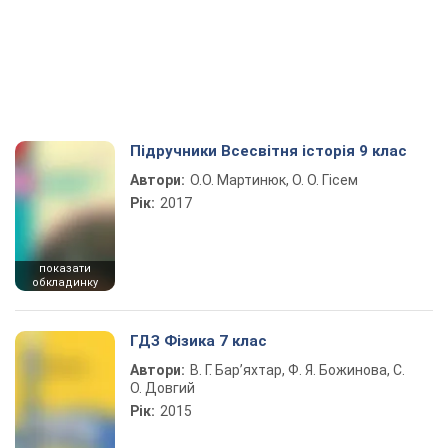
Підручники Всесвітня історія 9 клас
Автори:
О.О. Мартинюк, О. О. Гісем
Рік:
2017
показати
обкладинку
ГДЗ Фізика 7 клас
Автори:
В. Г. Бар’яхтар, Ф. Я. Божинова, С.
О. Довгий
Рік:
2015