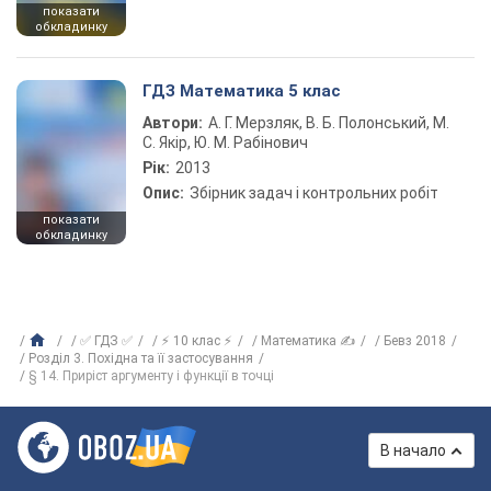
показати
обкладинку
ГДЗ Математика 5 клас
Автори:
А. Г. Мерзляк, В. Б. Полонський, М.
С. Якір, Ю. М. Рабінович
Рік:
2013
Опис:
Збірник задач і контрольних робіт
показати
обкладинку
✅ ГДЗ ✅
⚡ 10 клас ⚡
Математика ✍
Бевз 2018
Розділ 3. Похідна та її застосування
§ 14. Приріст аргументу і функції в точці
В начало