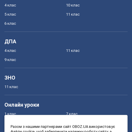
4 клас
10 клас
5 клас
11 клас
6 клас
ДПА
4 клас
11 клас
9 клас
ЗНО
11 клас
Онлайн уроки
1 клас
7 клас
2 клас
8 клас
Разом з нашими партнерами сайт OBOZ.UA використовує
файли cookie, щоб забезпечити належну роботу сайту, а