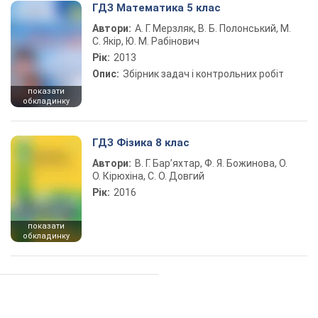
ГДЗ Математика 5 клас
Автори:
А. Г. Мерзляк, В. Б. Полонський, М.
С. Якір, Ю. М. Рабінович
Рік:
2013
Опис:
Збірник задач і контрольних робіт
показати
обкладинку
ГДЗ Фізика 8 клас
Автори:
В. Г. Бар’яхтар, Ф. Я. Божинова, О.
О. Кірюхіна, С. О. Довгий
Рік:
2016
показати
обкладинку