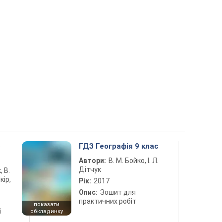
5
ГДЗ Географія 9 клас
Автори:
В. М. Бойко, І. Л.
Дітчук
, В.
кір,
Рік:
2017
Опис:
Зошит для
практичних робіт
показати
і
обкладинку