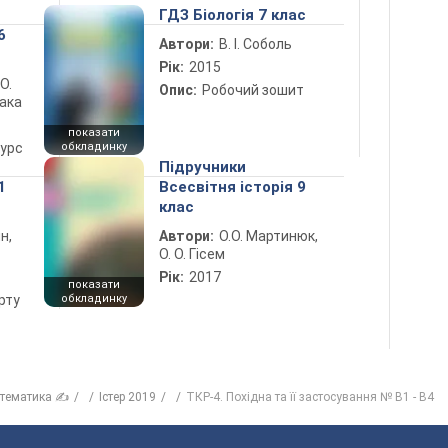
ГДЗ Біологія 7 клас
6
Автори:
В. І. Соболь
Рік:
2015
 О.
Опис:
Робочий зошит
лака
показати
курс
обкладинку
Підручники
1
Всесвітня історія 9
клас
н,
Автори:
О.О. Мартинюк,
О. О. Гісем
Рік:
2017
показати
рту
обкладинку
тематика ✍
Істер 2019
ТКР-4. Похідна та її застосування № В1 - В4