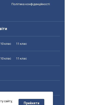
Політика конфіденційності
віти
10 клас
11 клас
10 клас
11 клас
у сайту,
10 клас
11 клас
Прийняти