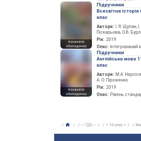
Підручники
Всесвітня історія 
клас
Автори:
І. Я. Щупак, І.
Піскарьова, О.В. Бур
Рік:
2019
показати
обкладинку
Опис:
Інтегрований 
Підручники
Англійська мова 1
клас
Автори:
М.А. Нерсіся
А. О. Піроженко
Рік:
2019
показати
обкладинку
Опис:
Рівень станда
✅ ГДЗ ✅
⚡ 10 клас ⚡
Ма