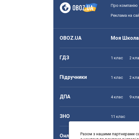
Про компанію
Реклама на сай
OBOZ.UA
Моя Школа
ГДЗ
1 клас
2 кл
Підручники
1 клас
2 кл
ДПА
4 клас
9 кл
ЗНО
11 клас
Разом з нашими партнерами са
Онлайн уроки
1 клас
2 кл