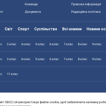
Команда
Правова інформація
ті
Документи
Редакційна політика
Світ
Спорт
Суспільство
Всі новини
Новини ос
ас
3 клас
4 клас
5 клас
6 клас
7 клас
8 клас
9 клас
ас
3 клас
4 клас
5 клас
6 клас
7 клас
8 клас
9 клас
ас
11 клас
йт OBOZ.UA використовує файли cookie, щоб забезпечити належну робот
ас
3 клас
4 клас
5 клас
6 клас
7 клас
8 клас
9 клас