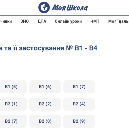
учники
ЗНО
ДПА
Онлайн уроки
НМТ
Моя їдаль
а та її застосування № В1 - В4
В1 (5)
В1 (6)
В1 (7)
В2 (1)
В2 (2)
В2 (4)
В2 (7)
В2 (8)
В2 (9)