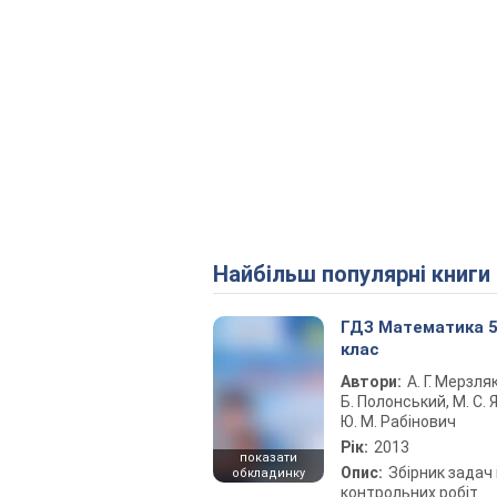
Найбільш популярні книги
ГДЗ Математика 
клас
Автори:
А. Г. Мерзляк
Б. Полонський, М. С. Я
Ю. М. Рабінович
Рік:
2013
показати
Опис:
Збірник задач 
обкладинку
контрольних робіт