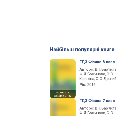
Найбільш популярні книги
ГДЗ Фізика 8 клас
Автори:
В. Г. Бар’яхт
Ф. Я. Божинова, О. О.
Кірюхіна, С. О. Довги
Рік:
2016
показати
обкладинку
ГДЗ Фізика 7 клас
Автори:
В. Г. Бар’яхт
Ф. Я. Божинова, С. О.