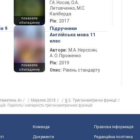
Г.А. Носов, О.А.
Литовченко, М.С.
Каліберда
показати
Рік:
2017
обкладинку
ія 9
Підручники
Англійська мова 11
клас
Автори:
М.А. Нерсісян,
А. О. Піроженко
Рік:
2019
показати
обкладинку
Опис:
Рівень стандарту
тематика ✍
Мерзляк 2018
§ 2. Тригонометричні функції
ій. Парність і непарність тригонометричних функцій
Команда
Правова інформація
ті
Документи
Редакційна політика