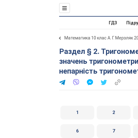
ГДЗ
Підр
Математика 10 клас А. Г. Мерзляк 2
Раздел § 2. Тригонометричні функції. 10. Знаки
значень тригонометрич
непарність тригономе
1
2
6
7