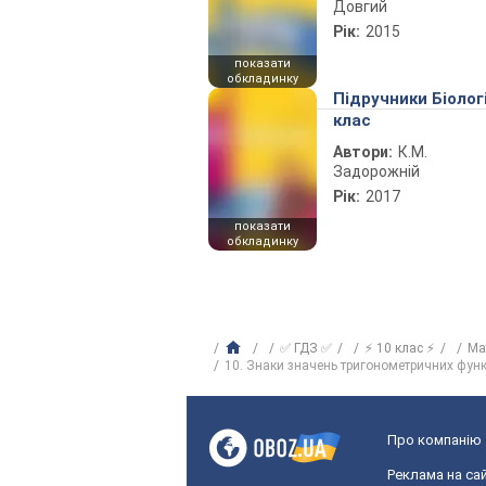
Довгий
Рік:
2015
показати
обкладинку
Підручники Біолог
клас
Автори:
К.М.
Задорожній
Рік:
2017
показати
обкладинку
✅ ГДЗ ✅
⚡ 10 клас ⚡
Ма
10. Знаки значень тригонометричних функц
Про компанію
Реклама на сай