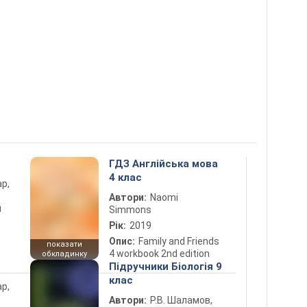
ГДЗ Англійська мова
4 клас
ар,
Автори:
Naomi
й
Simmons
Рік:
2019
Опис:
Family and Friends
показати
4 workbook 2nd edition
обкладинку
Підручники Біологія 9
клас
ар,
Автори:
Р.В. Шаламов,