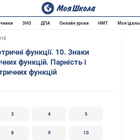
учники
ЗНО
ДПА
Онлайн уроки
НМТ
Моя їдаль
018
них функцій. Парність і
тричних функцій
3
4
5
8
9
10