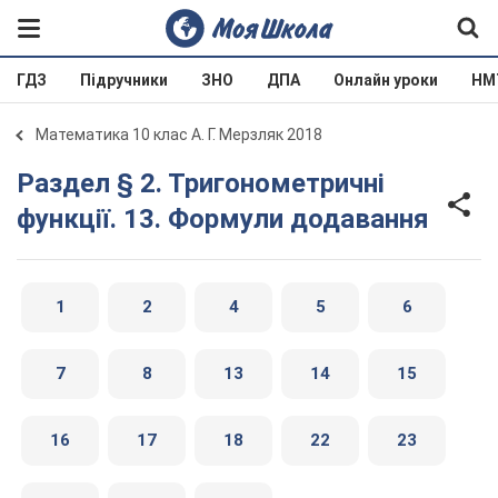
ГДЗ
Підручники
ЗНО
ДПА
Онлайн уроки
НМ
Математика 10 клас А. Г. Мерзляк 2018
Раздел § 2. Тригонометричні
функції. 13. Формули додавання
1
2
4
5
6
7
8
13
14
15
16
17
18
22
23