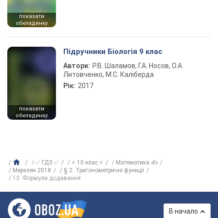
показати
обкладинку
Підручники Біологія 9 клас
Автори:
Р.В. Шаламов, Г.А. Носов, О.А.
Литовченко, М.С. Каліберда
Рік:
2017
показати
обкладинку
✅ ГДЗ ✅
⚡ 10 клас ⚡
Математика ✍
Мерзляк 2018
§ 2. Тригонометричні функції
13. Формули додавання
В начало