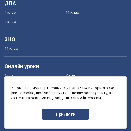
ДПА
4 клас
11 клас
9 клас
ЗНО
11 клас
Онлайн уроки
1 клас
7 клас
2 клас
8 клас
Разом з нашими партнерами сайт OBOZ.UA використовує
файли cookie, щоб забезпечити належну роботу сайту, а
3 клас
9 клас
контент та реклама відповідали вашим інтересам.
4 клас
10 клас
5 клас
11 клас
Прийняти
6 клас