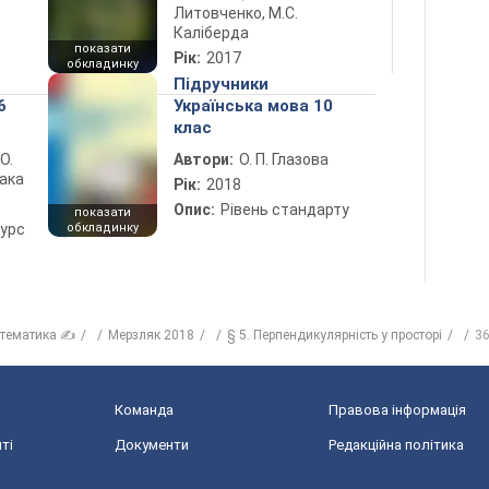
Литовченко, М.С.
Каліберда
показати
Рік:
2017
обкладинку
Підручники
6
Українська мова 10
клас
 О.
Автори:
О. П. Глазова
лака
Рік:
2018
Опис:
Рівень стандарту
показати
курс
обкладинку
тематика ✍
Мерзляк 2018
§ 5. Перпендикулярність у просторі
36
Команда
Правова інформація
ті
Документи
Редакційна політика