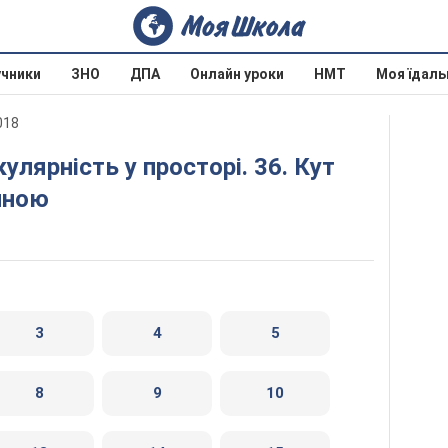
учники
ЗНО
ДПА
Онлайн уроки
НМТ
Моя їдаль
018
иною
3
4
5
8
9
10