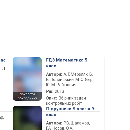
лас
ГДЗ Математика 5
клас
. Л.
Автори:
А. Г. Мерзляк, В.
Б. Полонський, М. С. Якір,
Ю. М. Рабінович
Рік:
2013
показати
Опис:
Збірник задач і
обкладинку
контрольних робіт
Підручники Біологія 9
клас
ар,
Автори:
Р.В. Шаламов,
й
Г.А. Носов, О.А.