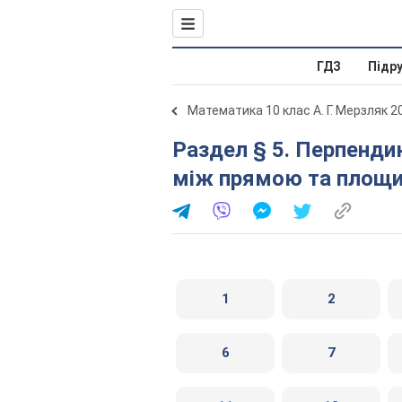
ГДЗ
Підр
Математика 10 клас А. Г. Мерзляк 2
Раздел § 5. Перпендикулярність у просторі. 36. Кут
між прямою та площ
1
2
6
7