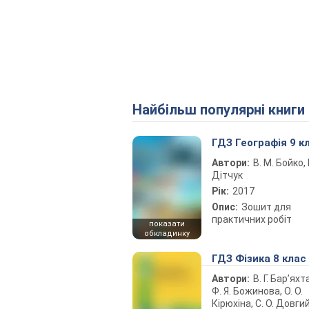
Найбільш популярні книги
ГДЗ Географія 9 к
Автори:
В. М. Бойко, І
Дітчук
Рік:
2017
Опис:
Зошит для
практичних робіт
показати
обкладинку
ГДЗ Фізика 8 клас
Автори:
В. Г. Бар’яхт
Ф. Я. Божинова, О. О.
Кірюхіна, С. О. Довги