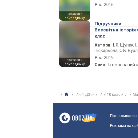
Рік:
2016
показати
обкладинку
Підручники
Всесвітня історія 
клас
Автори:
І. Я. Щупак, І.
Піскарьова, О.В. Бур
Рік:
2019
показати
обкладинку
Опис:
Інтегрований 
✅ ГДЗ ✅
⚡ 10 клас ⚡
Ма
Про компанію
Реклама на сай