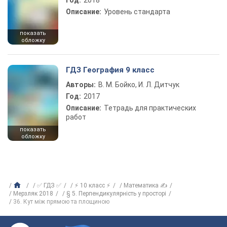
Год:
2018
Описание:
Уровень стандарта
показать
обложку
ГДЗ География 9 класс
Авторы:
В. М. Бойко, И. Л. Дитчук
Год:
2017
Описание:
Тетрадь для практических
работ
показать
обложку
✅ ГДЗ ✅
⚡ 10 класс ⚡
Математика ✍
Мерзляк 2018
§ 5. Перпендикулярність у просторі
36. Кут між прямою та площиною