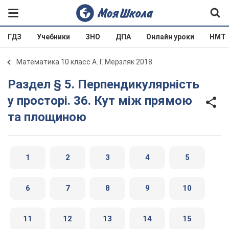
ГДЗ
Учебники
ЗНО
ДПА
Онлайн уроки
НМТ
Математика 10 класс А. Г. Мерзляк 2018
Раздел § 5. Перпендикулярність
у просторі. 36. Кут між прямою
та площиною
1
2
3
4
5
6
7
8
9
10
11
12
13
14
15