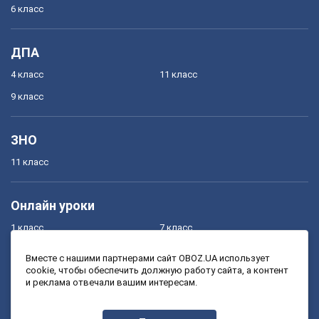
6 класс
ДПА
4 класс
11 класс
9 класс
ЗНО
11 класс
Онлайн уроки
1 класс
7 класс
2 класс
8 класс
Вместе с нашими партнерами сайт OBOZ.UA использует
cookie, чтобы обеспечить должную работу сайта, а контент
3 класс
9 класс
и реклама отвечали вашим интересам.
4 класс
10 класс
5 класс
11 класс