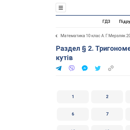
ГДЗ
Підр
Математика 10 клас А. Г. Мерзляк 2
Раздел § 2. Тригонометричні функції. 8. Радіанна міра
кутів
1
2
6
7