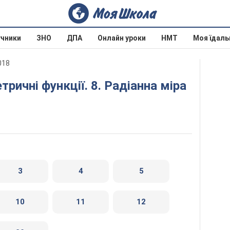
учники
ЗНО
ДПА
Онлайн уроки
НМТ
Моя їдаль
018
3
4
5
10
11
12