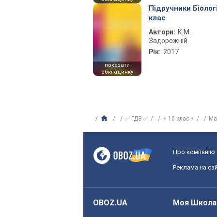
Підручники Біолог
клас
Автори:
К.М.
Задорожній
Рік:
2017
показати
обкладинку
✅ ГДЗ ✅
⚡ 10 клас ⚡
Ма
Про компанію
Реклама на сай
OBOZ.UA
Моя Школа