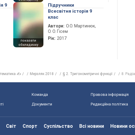
ія 9
Підручники
Всесвітня історія 9
клас
Автори:
О.О. Мартинюк,
О. О. Гісем
Рік:
2017
показати
обкладинку
тематика ✍
Мерзляк 2018
§ 2. Тригонометричні функції
8. Раді
Команда
Правова інформація
ті
Документи
Редакційна політика
Світ
Спорт
Суспільство
Всі новини
Новини ос