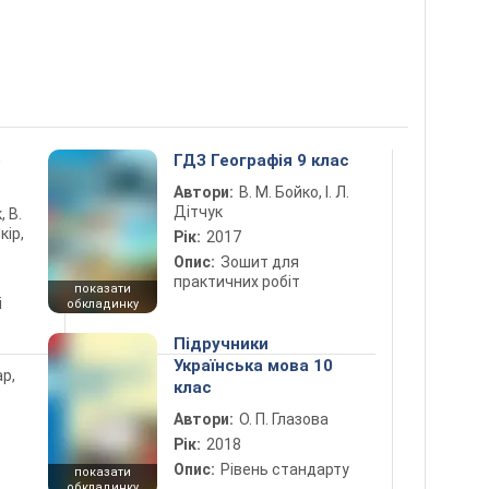
5
ГДЗ Географія 9 клас
Автори:
В. М. Бойко, І. Л.
Дітчук
, В.
кір,
Рік:
2017
Опис:
Зошит для
практичних робіт
показати
і
обкладинку
Підручники
Українська мова 10
ар,
клас
Автори:
О. П. Глазова
Рік:
2018
Опис:
Рівень стандарту
показати
обкладинку