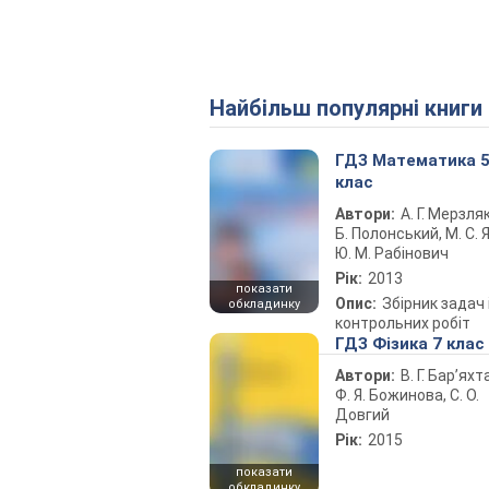
Найбільш популярні книги
ГДЗ Математика 
клас
Автори:
А. Г. Мерзляк
Б. Полонський, М. С. Я
Ю. М. Рабінович
Рік:
2013
показати
Опис:
Збірник задач 
обкладинку
контрольних робіт
ГДЗ Фізика 7 клас
Автори:
В. Г. Бар’яхт
Ф. Я. Божинова, С. О.
Довгий
Рік:
2015
показати
обкладинку