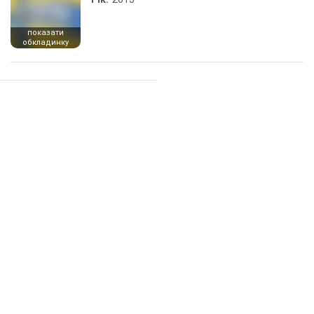
показати
обкладинку