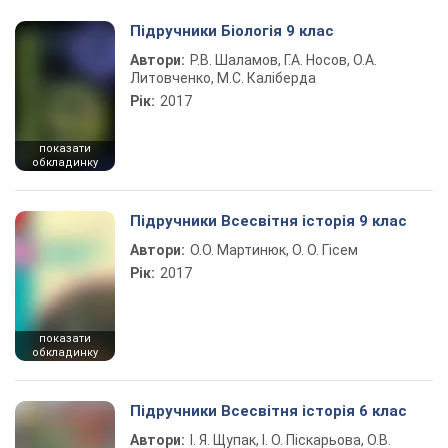
Підручники Біологія 9 клас
Автори:
Р.В. Шаламов, Г.А. Носов, О.А.
Литовченко, М.С. Каліберда
Рік:
2017
показати
обкладинку
Підручники Всесвітня історія 9 клас
Автори:
О.О. Мартинюк, О. О. Гісем
Рік:
2017
показати
обкладинку
Підручники Всесвітня історія 6 клас
Автори:
І. Я. Щупак, І. О. Піскарьова, О.В.