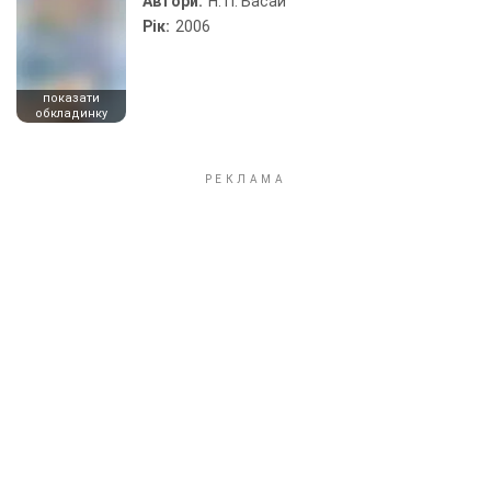
Автори:
Н. П. Басай
Рік:
2006
показати
обкладинку