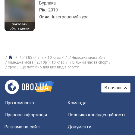
Бурлака
Рік:
2019
Опис:
Інтегрований курс
показати
обкладинку
✅ ГДЗ ✅
⚡ 10 клас ⚡
Німецька мова ✍
Німецька мова ( 2010р. ), 10 клас
Вільний час та спорт
Урок 5. Що потрібно для цих видів спорту
В начало
Про компанію
Команда
Правова інформація
Політика конфіденційності
Реклама на сайті
Документи