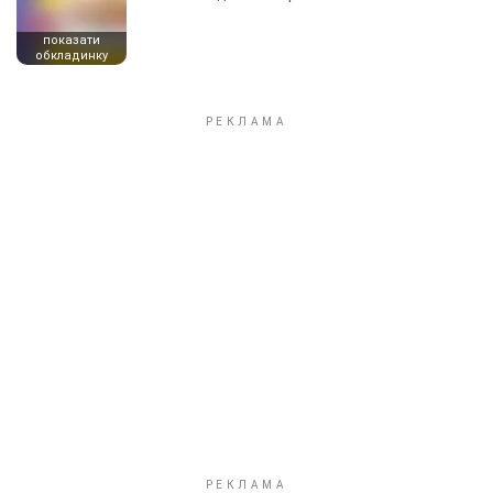
показати
обкладинку