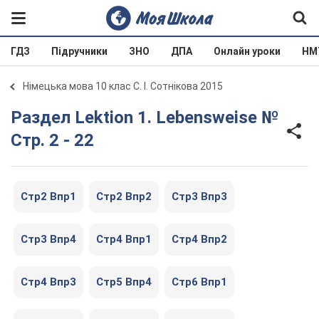
ГДЗ
Підручники
ЗНО
ДПА
Онлайн уроки
НМ
Німецька мова 10 клас С. І. Сотнікова 2015
Раздел Lektion 1. Lebensweise №
Стр. 2 - 22
Стр2 Впр1
Стр2 Впр2
Стр3 Впр3
Стр3 Впр4
Стр4 Впр1
Стр4 Впр2
Стр4 Впр3
Стр5 Впр4
Стр6 Впр1