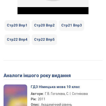
Стр20 Впр1
Стр20 Впр2
Стр21 Впр3
Стр22 Впр4
Стр22 Впр5
Play Video
Аналоги іншого року видання
ГДЗ Німецька мова 10 клас
Автори:
Г. В. Гоголєва, С. І. Сотнікова
Рік:
2011
Опис:
Академічний рівень