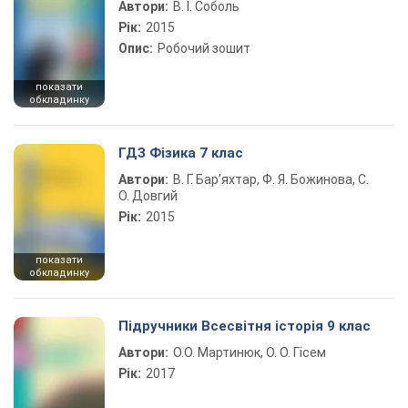
Автори:
В. І. Соболь
Рік:
2015
Опис:
Робочий зошит
показати
обкладинку
ГДЗ Фізика 7 клас
Автори:
В. Г. Бар’яхтар, Ф. Я. Божинова, С.
О. Довгий
Рік:
2015
показати
обкладинку
Підручники Всесвітня історія 9 клас
Автори:
О.О. Мартинюк, О. О. Гісем
Рік:
2017