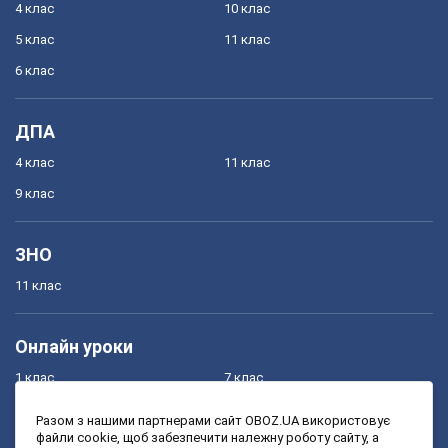
4 клас
10 клас
5 клас
11 клас
6 клас
ДПА
4 клас
11 клас
9 клас
ЗНО
11 клас
Онлайн уроки
1 клас
7 клас
2 клас
8 клас
Разом з нашими партнерами сайт OBOZ.UA використовує
файли cookie, щоб забезпечити належну роботу сайту, а
3 клас
9 клас