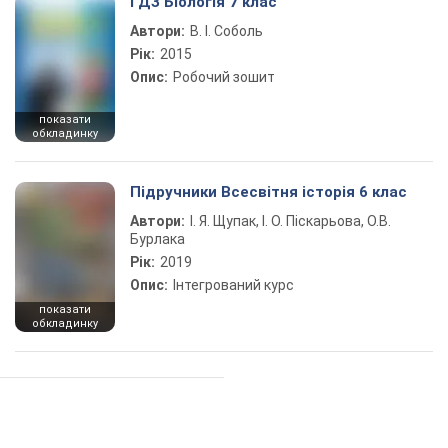
ГДЗ Біологія 7 клас
Автори:
В. І. Соболь
Рік:
2015
Опис:
Робочий зошит
показати
обкладинку
Підручники Всесвітня історія 6 клас
Автори:
І. Я. Щупак, І. О. Піскарьова, О.В.
Бурлака
Рік:
2019
Опис:
Інтегрований курс
показати
обкладинку