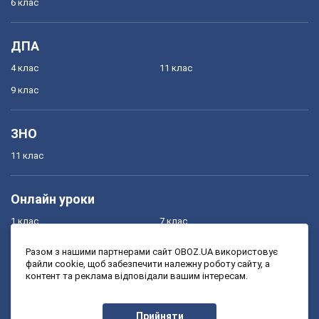
6 клас
ДПА
4 клас
11 клас
9 клас
ЗНО
11 клас
Онлайн уроки
1 клас
7 клас
2 клас
8 клас
Разом з нашими партнерами сайт OBOZ.UA використовує
файли cookie, щоб забезпечити належну роботу сайту, а
3 клас
9 клас
контент та реклама відповідали вашим інтересам.
4 клас
10 клас
5 клас
11 клас
Прийняти