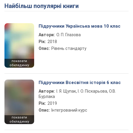
Найбільш популярні книги
Play Video
Підручники Українська мова 10 клас
Автори:
О. П. Глазова
Рік:
2018
Опис:
Рівень стандарту
показати
обкладинку
Підручники Всесвітня історія 6 клас
Автори:
І. Я. Щупак, І. О. Піскарьова, О.В.
Бурлака
Рік:
2019
Опис:
Інтегрований курс
показати
обкладинку