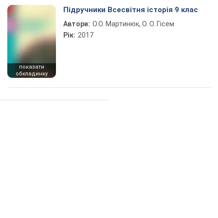
Підручники Всесвітня історія 9 клас
Автори:
О.О. Мартинюк, О. О. Гісем
Рік:
2017
показати
обкладинку