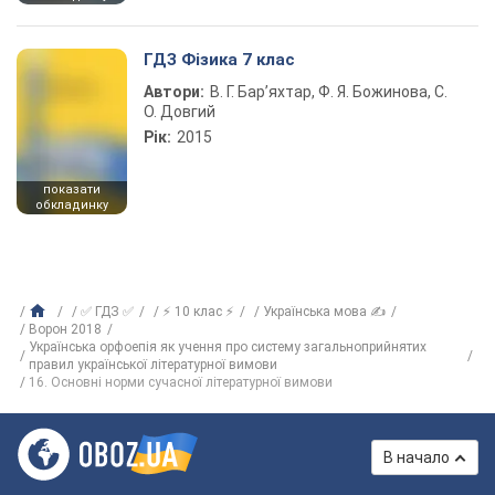
ГДЗ Фізика 7 клас
Автори:
В. Г. Бар’яхтар, Ф. Я. Божинова, С.
О. Довгий
Рік:
2015
показати
обкладинку
✅ ГДЗ ✅
⚡ 10 клас ⚡
Українська мова ✍
Ворон 2018
Українська орфоепія як учення про систему загальноприйнятих
правил української літературної вимови
16. Основні норми сучасної літературної вимови
В начало