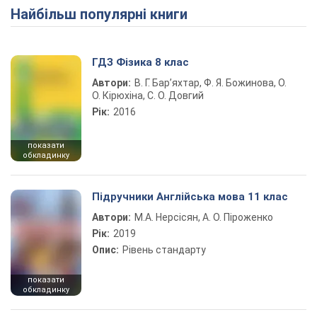
Найбільш популярні книги
Play Video
ГДЗ Фізика 8 клас
Автори:
В. Г. Бар’яхтар, Ф. Я. Божинова, О.
О. Кірюхіна, С. О. Довгий
Рік:
2016
показати
обкладинку
Підручники Англійська мова 11 клас
Автори:
М.А. Нерсісян, А. О. Піроженко
Рік:
2019
Опис:
Рівень стандарту
показати
обкладинку