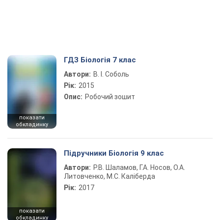
ГДЗ Біологія 7 клас
Автори:
В. І. Соболь
Рік:
2015
Опис:
Робочий зошит
показати
обкладинку
Підручники Біологія 9 клас
Автори:
Р.В. Шаламов, Г.А. Носов, О.А.
Литовченко, М.С. Каліберда
Рік:
2017
показати
обкладинку