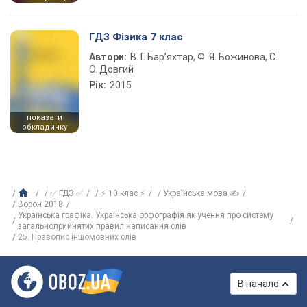
ГДЗ Фізика 7 клас
Автори:
В. Г. Бар’яхтар, Ф. Я. Божинова, С.
О. Довгий
Рік:
2015
показати
обкладинку
✅ ГДЗ ✅
⚡ 10 клас ⚡
Українська мова ✍
Ворон 2018
Українська графіка. Українська орфографія як учення про систему
загальноприйнятих правил написання слів
25. Правопис іншомовних слів
В начало