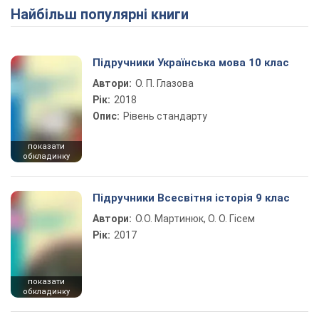
Найбільш популярні книги
Play Video
Підручники Українська мова 10 клас
Автори:
О. П. Глазова
Рік:
2018
Опис:
Рівень стандарту
показати
обкладинку
Підручники Всесвітня історія 9 клас
Автори:
О.О. Мартинюк, О. О. Гісем
Рік:
2017
показати
обкладинку