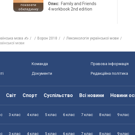
Опис:
Family and Friends
показати
4 workbook 2nd edition
обкладинку
раїнська мова ✍
Ворон 2018
Лексикологія української мови
раїнської мови
Команда
Правова інформація
ті
Документи
Редакційна політика
Світ
Спорт
Суспільство
Всі новини
Новини ос
ас
3 клас
4 клас
5 клас
6 клас
7 клас
8 клас
9 клас
ас
3 клас
4 клас
5 клас
6 клас
7 клас
8 клас
9 клас