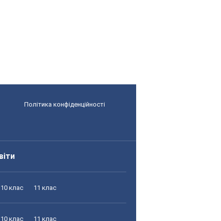
Політика конфіденційності
віти
10 клас
11 клас
10 клас
11 клас