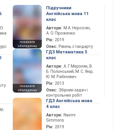
Підручники
6
Англійська мова 11
клас
 О.
Автори:
М.А. Нерсісян,
лака
А. О. Піроженко
Рік:
2019
показати
курс
обкладинку
Опис:
Рівень стандарту
ГДЗ Математика 5
0
клас
Автори:
А. Г. Мерзляк, В.
Б. Полонський, М. С. Якір,
а
Ю. М. Рабінович
Рік:
2013
рту
показати
Опис:
Збірник задач і
обкладинку
контрольних робіт
ГДЗ Англійська мова
4 клас
ар,
Автори:
Naomi
Simmons
Рік:
2019