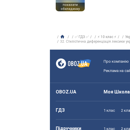
показати
обкладинку
✅ ГДЗ ✅
⚡ 10 клас ⚡
Ук
32. Стилістична диференціація лексики ук
Про компанію
Реклама на сай
OBOZ.UA
Моя Школа
ГДЗ
1 клас
2 кл
Підручники
1 клас
2 кл