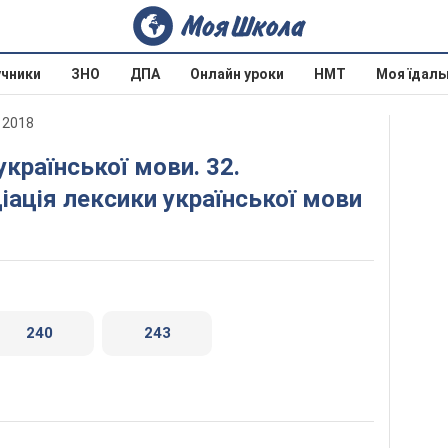
учники
ЗНО
ДПА
Онлайн уроки
НМТ
Моя їдаль
 2018
іація лексики української мови
240
243