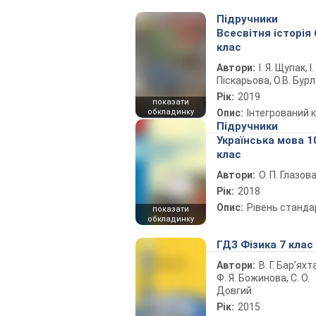
Підручники
Всесвітня історія 
клас
Автори:
І. Я. Щупак, І.
Піскарьова, О.В. Бур
Рік:
2019
показати
обкладинку
Опис:
Інтегрований 
Підручники
Українська мова 1
клас
Автори:
О. П. Глазов
Рік:
2018
Опис:
Рівень станда
показати
обкладинку
ГДЗ Фізика 7 клас
Автори:
В. Г. Бар’яхт
Ф. Я. Божинова, С. О.
Довгий
Рік:
2015