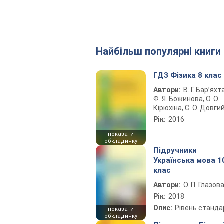
Найбільш популярні книги
ГДЗ Фізика 8 клас
Автори:
В. Г. Бар’яхт
Ф. Я. Божинова, О. О.
Кірюхіна, С. О. Довги
Рік:
2016
показати
обкладинку
Підручники
Українська мова 1
клас
Автори:
О. П. Глазов
Рік:
2018
Опис:
Рівень станда
показати
обкладинку