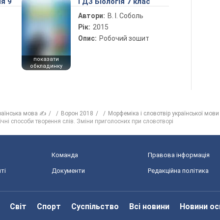
ія 9
ГДЗ Біологія 7 клас
Автори:
В. І. Соболь
Рік:
2015
Опис:
Робочий зошит
показати
обкладинку
раїнська мова ✍
Ворон 2018
Морфеміка і словотвір української мови
ічні способи творення слів. Зміни приголосних при словотворі
Команда
Правова інформація
ті
Документи
Редакційна політика
Світ
Спорт
Суспільство
Всі новини
Новини ос