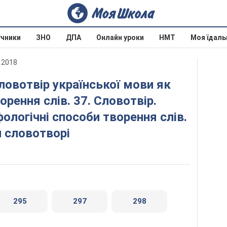
учники
ЗНО
ДПА
Онлайн уроки
НМТ
Моя їдаль
 2018
орення слів. 37. Словотвір.
ологічні способи творення слів.
и словотворі
295
297
298