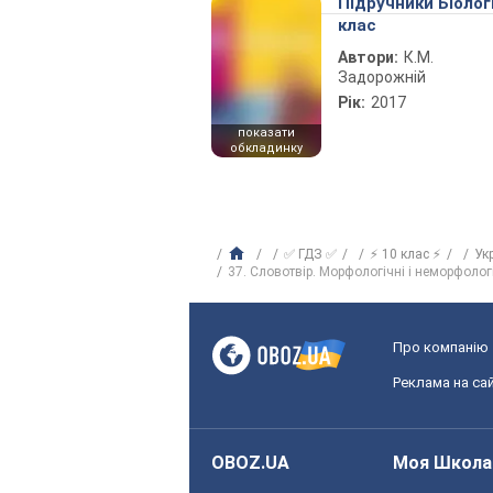
Підручники Біолог
клас
Автори:
К.М.
Задорожній
Рік:
2017
показати
обкладинку
✅ ГДЗ ✅
⚡ 10 клас ⚡
Ук
37. Словотвір. Морфологічні і неморфолог
Про компанію
Реклама на сай
OBOZ.UA
Моя Школа