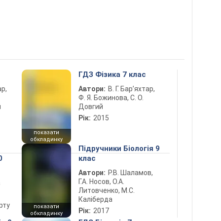
ГДЗ Фізика 7 клас
ар,
Автори:
В. Г. Бар’яхтар,
Ф. Я. Божинова, С. О.
й
Довгий
Рік:
2015
показати
обкладинку
Підручники Біологія 9
0
клас
Автори:
Р.В. Шаламов,
Г.А. Носов, О.А.
а
Литовченко, М.С.
Каліберда
рту
показати
Рік:
2017
обкладинку