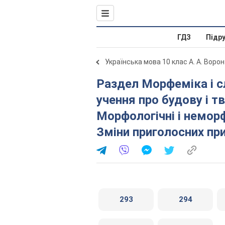
ГДЗ
Підр
Українська мова 10 клас А. А. Ворон
Раздел Морфеміка і словотвір української мови як
учення про будову і тв
Морфологічні і неморф
Зміни приголосних пр
293
294