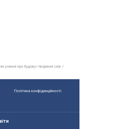
 як учення про будову і творення слів
Політика конфіденційності
віти