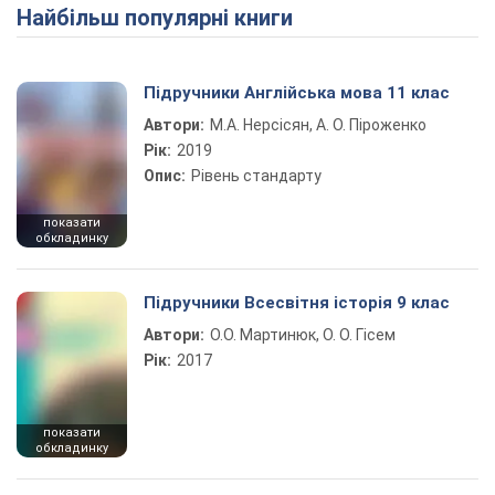
Найбільш популярні книги
Play Video
Підручники Англійська мова 11 клас
Автори:
М.А. Нерсісян, А. О. Піроженко
Рік:
2019
Опис:
Рівень стандарту
показати
обкладинку
Підручники Всесвітня історія 9 клас
Автори:
О.О. Мартинюк, О. О. Гісем
Рік:
2017
показати
обкладинку