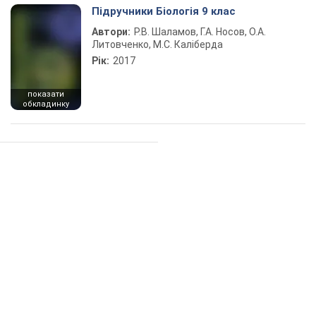
Підручники Біологія 9 клас
Автори:
Р.В. Шаламов, Г.А. Носов, О.А.
Литовченко, М.С. Каліберда
Рік:
2017
показати
обкладинку