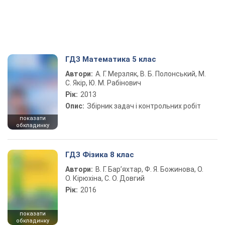
ГДЗ Математика 5 клас
Автори:
А. Г. Мерзляк, В. Б. Полонський, М.
С. Якір, Ю. М. Рабінович
Рік:
2013
Опис:
Збірник задач і контрольних робіт
показати
обкладинку
ГДЗ Фізика 8 клас
Автори:
В. Г. Бар’яхтар, Ф. Я. Божинова, О.
О. Кірюхіна, С. О. Довгий
Рік:
2016
показати
обкладинку