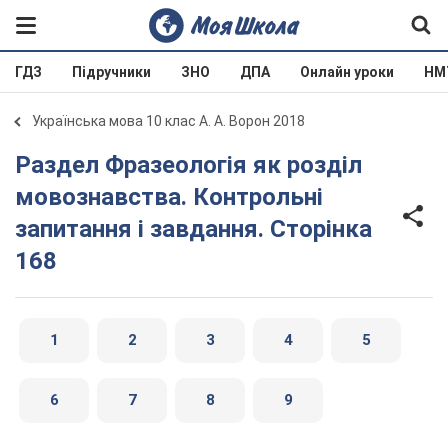
ГДЗ
Підручники
ЗНО
ДПА
Онлайн уроки
НМ
Українська мова 10 клас А. А. Ворон 2018
Раздел Фразеологія як розділ
мовознавства. Контрольні
запитання і завдання. Сторінка
168
1
2
3
4
5
6
7
8
9