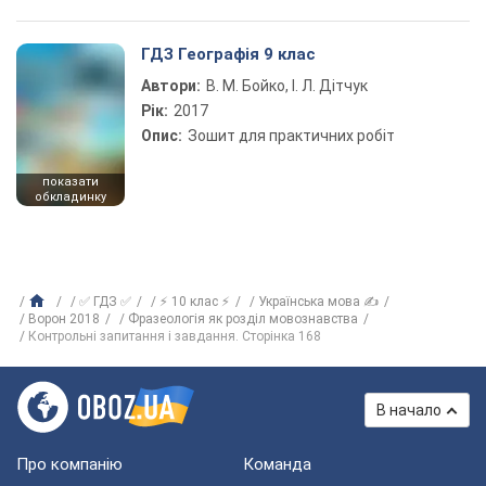
ГДЗ Географія 9 клас
Автори:
В. М. Бойко, І. Л. Дітчук
Рік:
2017
Опис:
Зошит для практичних робіт
показати
обкладинку
✅ ГДЗ ✅
⚡ 10 клас ⚡
Українська мова ✍
Ворон 2018
Фразеологія як розділ мовознавства
Контрольні запитання і завдання. Сторінка 168
В начало
Про компанію
Команда